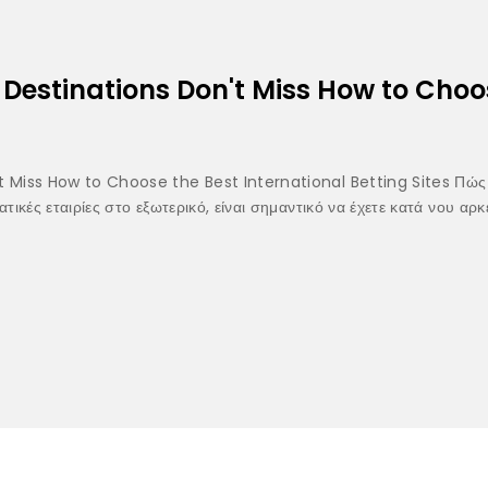
' Destinations Don't Miss How to Choo
 Miss How to Choose the Best International Betting Sites Πώς να 
ατικές εταιρίες στο εξωτερικό, είναι σημαντικό να έχετε κατά νου 