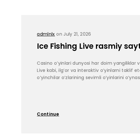
admlnlx
on July 21, 2026
Ice Fishing Live rasmiy sayt
Casino o’yinlari dunyosi har doim yangiliklar 
Live kabi, ilg’or va interaktiv o’yinlarni taklif
o’yinchilar o’zlarining sevimli o’yinlarini o’yn
Continue