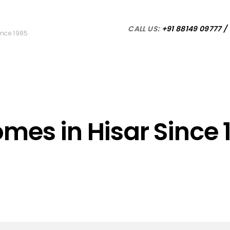
CALL US:
+91 88149 09777 /
ince 1985
mes in Hisar Since 