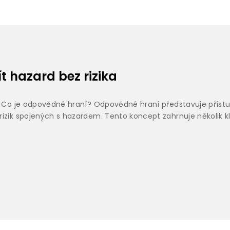
t hazard bez rizika
ka Co je odpovědné hraní? Odpovědné hraní představuje příst
izik spojených s hazardem. Tento koncept zahrnuje několik k