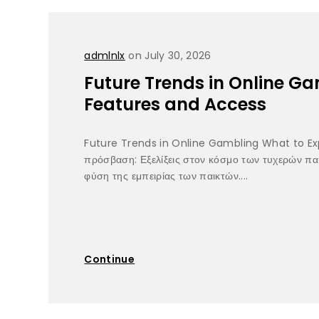
admlnlx
on July 30, 2026
Future Trends in Online G
Features and Access
Future Trends in Online Gambling What to Ex
πρόσβαση: Εξελίξεις στον κόσμο των τυχερών παιχ
φύση της εμπειρίας των παικτών....
Continue