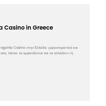
a Casino in Greece
gonia Casino στην Ελλάδα: χαρακτηριστικά και
έες τάσεις να εμφανίζονται και να αλλάζουν τη