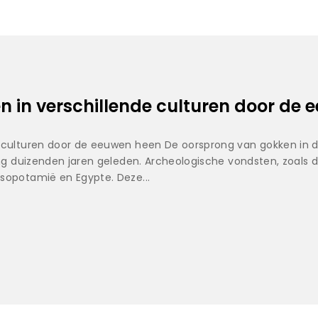
n in verschillende culturen door de
e culturen door de eeuwen heen De oorsprong van gokken in 
ong duizenden jaren geleden. Archeologische vondsten, zoals 
sopotamië en Egypte. Deze...