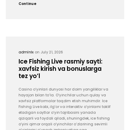
Continue
admlnlx
on July 21, 2026
Ice Fishing Live rasmiy sayti:
xavfsiz kirish va bonuslarga
tez yo’l
Casino o’yinlari dunyosi har doim yangiliklar va
hayajon bilan to’la. O’yinchilar uchun qulay va
xavfsiz platformalar taqdim etish muhimdir. Ice
Fishing Live kabi, ilg’or va interaktiv o’yinlarni taklif
etadigan saytlar o’yin tajribasini yanada
qiziqarli va foydali qiladi, shuningdek, ice fishing
o’yini qimor orqali o’yinchilar o’zlarining sevimli
o’yinlarini o’ynash imkoniyatiga ega...