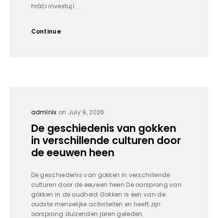
hráči investují...
Continue
admlnlx
on July 9, 2026
De geschiedenis van gokken
in verschillende culturen door
de eeuwen heen
De geschiedenis van gokken in verschillende
culturen door de eeuwen heen De oorsprong van
gokken in de oudheid Gokken is een van de
oudste menselijke activiteiten en heeft zijn
oorsprong duizenden jaren geleden.