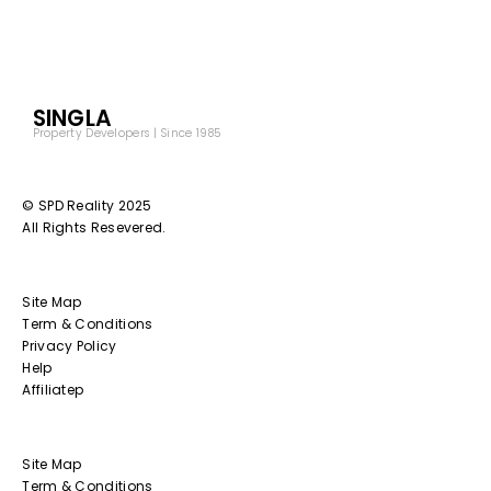
SINGLA
Property Developers | Since 1985
© SPD Reality 2025
All Rights Resevered.
Site Map
Term & Conditions
Privacy Policy
Help
Affiliatep
Site Map
Term & Conditions