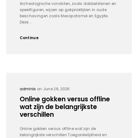
Archeologische vondsten, zoals dobbelstenen en
speelfiguren, wijzen op gokpraktijken in oude
beschavingen zoals Mesopotamië en Egypte.
Deze...
Continue
admlnlx
on June 26, 2026
Online gokken versus offline
wat zijn de belangrijkste
verschillen
Online gokken versus offline wat zijn de
belangrijkste verschillen Toegankelijkheid en