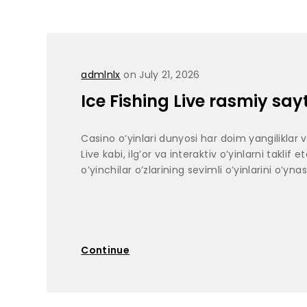
admlnlx
on July 21, 2026
Ice Fishing Live rasmiy sayt
Casino o’yinlari dunyosi har doim yangiliklar 
Live kabi, ilg’or va interaktiv o’yinlarni taklif
o’yinchilar o’zlarining sevimli o’yinlarini o’yn
Continue