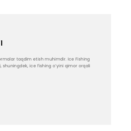
l
tformalar taqdim etish muhimdir. Ice Fishing
di, shuningdek, ice fishing o’yini qimor orqali