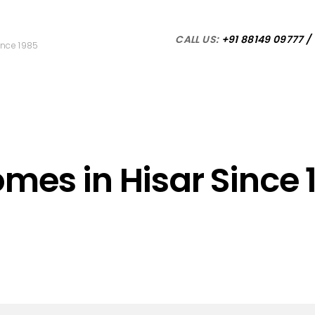
CALL US:
+91 88149 09777 /
ince 1985
mes in Hisar Since 