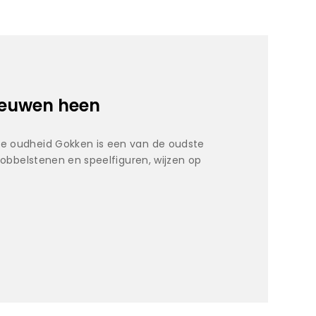
 eeuwen heen
de oudheid Gokken is een van de oudste
dobbelstenen en speelfiguren, wijzen op