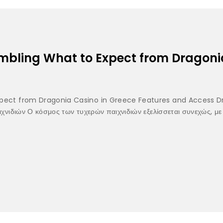
ambling What to Expect from Dragoni
pect from Dragonia Casino in Greece Features and Access Dra
νιδιών Ο κόσμος των τυχερών παιχνιδιών εξελίσσεται συνεχώς, με ν