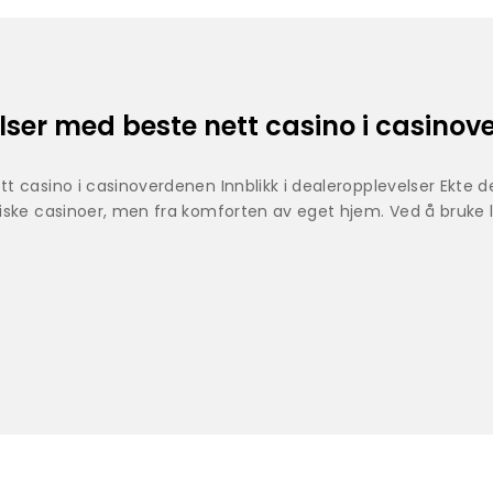
lser med beste nett casino i casino
casino i casinoverdenen Innblikk i dealeropplevelser Ekte dea
iske casinoer, men fra komforten av eget hjem. Ved å bruke l