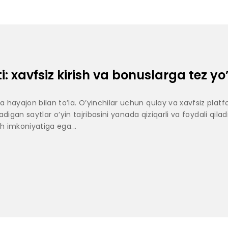
i: xavfsiz kirish va bonuslarga tez yo’
va hayajon bilan to’la. O’yinchilar uchun qulay va xavfsiz pla
 etadigan saytlar o’yin tajribasini yanada qiziqarli va foydali qila
ash imkoniyatiga ega...