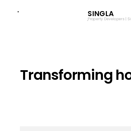
SINGLA
Property Developers | S
Transforming ho