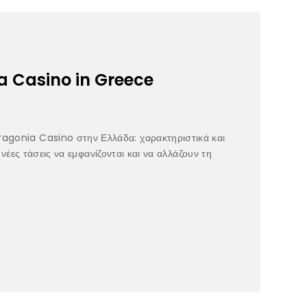
a Casino in Greece
gonia Casino στην Ελλάδα: χαρακτηριστικά και
έες τάσεις να εμφανίζονται και να αλλάζουν τη