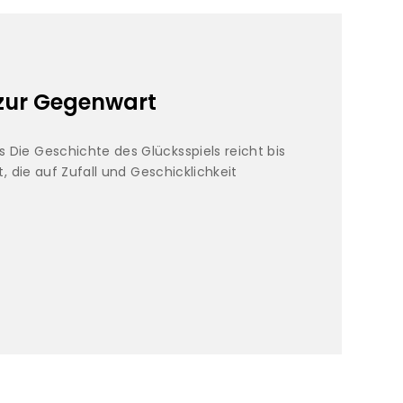
 zur Gegenwart
 Die Geschichte des Glücksspiels reicht bis
, die auf Zufall und Geschicklichkeit