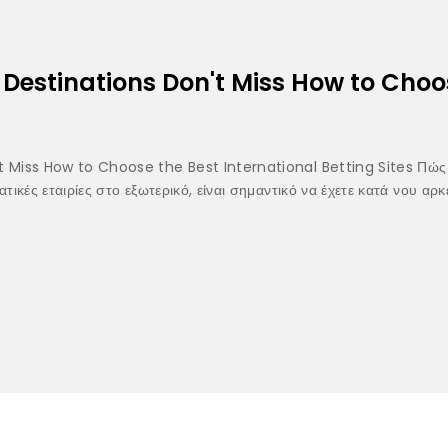
' Destinations Don't Miss How to Choo
 Miss How to Choose the Best International Betting Sites Πώς να 
ατικές εταιρίες στο εξωτερικό, είναι σημαντικό να έχετε κατά νου 