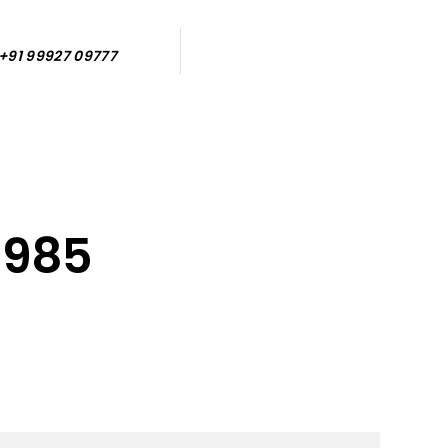
 +91 99927 09777
1985