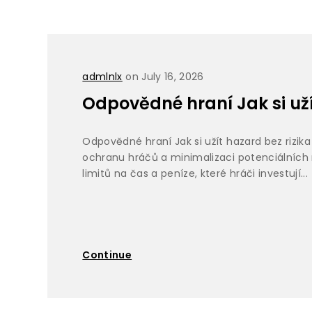
admlnlx
on July 16, 2026
Odpovědné hraní Jak si uží
Odpovědné hraní Jak si užít hazard bez rizi
ochranu hráčů a minimalizaci potenciálních r
limitů na čas a peníze, které hráči investují...
Continue