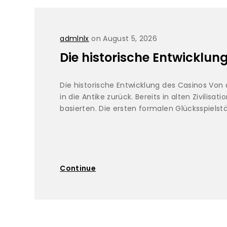
admlnlx
on August 5, 2026
Die historische Entwicklu
Die historische Entwicklung des Casinos Von
in die Antike zurück. Bereits in alten Zivili
basierten. Die ersten formalen Glücksspielstät
Continue