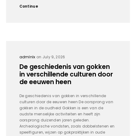
Continue
admlnlx
on July 9, 2026
De geschiedenis van gokken
in verschillende culturen door
de eeuwen heen
De geschiedenis van gokken in verschillende
culturen door de eeuwen heen De oorsprong van
gokken in de oudheid Gokken is een van de
oudste menselijke activiteiten en heeft zijn
oorsprong duizenden jaren geleden.
Archeologische vondsten, zoals dobbelstenen en
speelfiguren, wijzen op gokpraktijken in oude