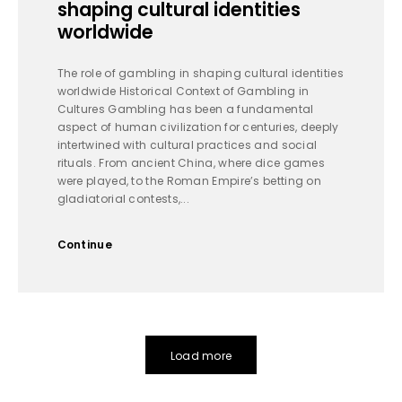
shaping cultural identities
worldwide
The role of gambling in shaping cultural identities
worldwide Historical Context of Gambling in
Cultures Gambling has been a fundamental
aspect of human civilization for centuries, deeply
intertwined with cultural practices and social
rituals. From ancient China, where dice games
were played, to the Roman Empire’s betting on
gladiatorial contests,...
Continue
Load more