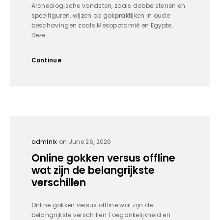
Archeologische vondsten, zoals dobbelstenen en
speelfiguren, wijzen op gokpraktijken in oude
beschavingen zoals Mesopotamië en Egypte.
Deze...
Continue
admlnlx
on June 26, 2026
Online gokken versus offline
wat zijn de belangrijkste
verschillen
Online gokken versus offline wat zijn de
belangrijkste verschillen Toegankelijkheid en