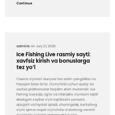
Continue
admlnlx
on July 21, 2026
Ice Fishing Live rasmiy sayti:
xavfsiz kirish va bonuslarga
tez yo’l
Casino o’yinlari dunyosi har doim yangiliklar va
hayajon bilan to’la. O’yinchilar uchun qulay va
xavfsiz platformalar taqdim etish muhimdir. Ice
Fishing Live kabi, ilg’or va interaktiv o’yinlarni taklif
etadigan saytlar o’yin tajribasini yanada
qiziqarli va foydali qiladi, shuningdek, ice fishing
o’yini qimor orqali o’yinchilar o’zlarining sevimli
o’yinlarini o’ynash imkoniyatiga ega...