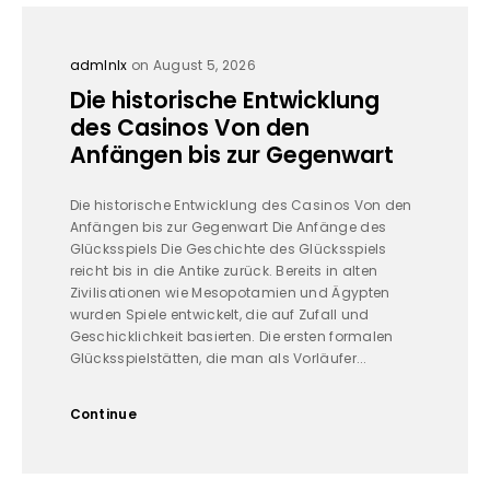
admlnlx
on August 5, 2026
Die historische Entwicklung
des Casinos Von den
Anfängen bis zur Gegenwart
Die historische Entwicklung des Casinos Von den
Anfängen bis zur Gegenwart Die Anfänge des
Glücksspiels Die Geschichte des Glücksspiels
reicht bis in die Antike zurück. Bereits in alten
Zivilisationen wie Mesopotamien und Ägypten
wurden Spiele entwickelt, die auf Zufall und
Geschicklichkeit basierten. Die ersten formalen
Glücksspielstätten, die man als Vorläufer...
Continue