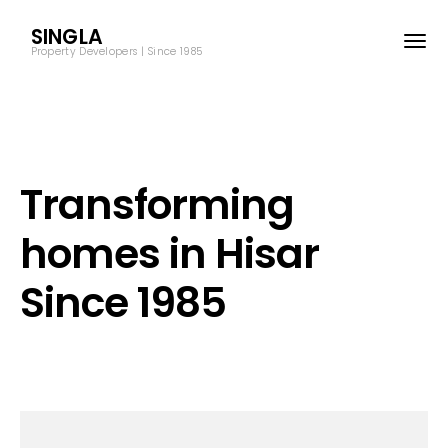
SINGLA
Property Developers | Since 1985
Transforming
homes in Hisar
Since 1985