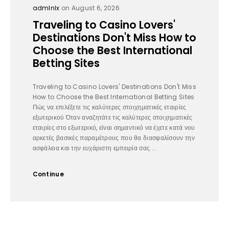
admlnlx
on August 6, 2026
Traveling to Casino Lovers'
Destinations Don't Miss How to
Choose the Best International
Betting Sites
Traveling to Casino Lovers' Destinations Don't Miss
How to Choose the Best International Betting Sites
Πώς να επιλέξετε τις καλύτερες στοιχηματικές εταιρίες
εξωτερικού Όταν αναζητάτε τις καλύτερες στοιχηματικές
εταιρίες στο εξωτερικό, είναι σημαντικό να έχετε κατά νου
αρκετές βασικές παραμέτρους που θα διασφαλίσουν την
ασφάλεια και την ευχάριστη εμπειρία σας....
Continue