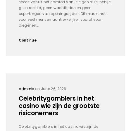
speelt vanuit het comfort van je eigen huis, heb je
geen reistijd, geen wachttijden en geen
beperkingen van openingstijden. Dit maakt het
voor veel mensen aantrekkelijker, vooral voor
diegenen...
Continue
admlnlx
on June 26, 2026
Celebritygamblers in het
casino wie zijn de grootste
risiconemers
Celebritygamblers in het casino wie zijn de