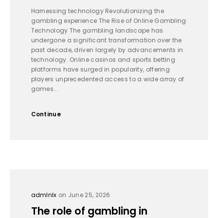
Harnessing technology Revolutionizing the
gambling experience The Rise of Online Gambling
Technology The gambling landscape has
undergone a significant transformation over the
past decade, driven largely by advancements in
technology. Online casinos and sports betting
platforms have surged in popularity, offering
players unprecedented access to a wide array of
games...
Continue
admlnlx
on June 25, 2026
The role of gambling in