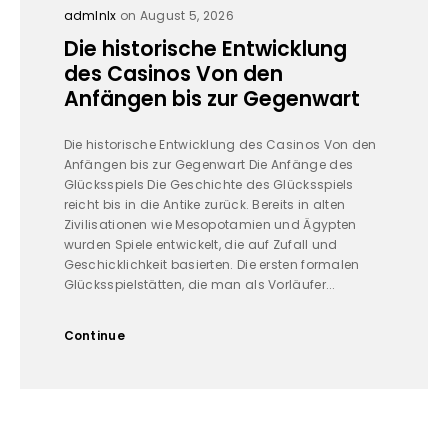
admlnlx
on August 5, 2026
Die historische Entwicklung
des Casinos Von den
Anfängen bis zur Gegenwart
Die historische Entwicklung des Casinos Von den
Anfängen bis zur Gegenwart Die Anfänge des
Glücksspiels Die Geschichte des Glücksspiels
reicht bis in die Antike zurück. Bereits in alten
Zivilisationen wie Mesopotamien und Ägypten
wurden Spiele entwickelt, die auf Zufall und
Geschicklichkeit basierten. Die ersten formalen
Glücksspielstätten, die man als Vorläufer...
Continue