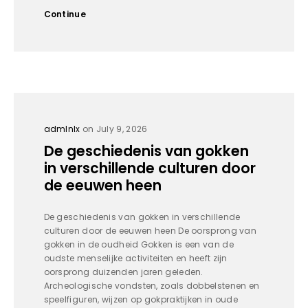
Continue
admlnlx
on July 9, 2026
De geschiedenis van gokken
in verschillende culturen door
de eeuwen heen
De geschiedenis van gokken in verschillende
culturen door de eeuwen heen De oorsprong van
gokken in de oudheid Gokken is een van de
oudste menselijke activiteiten en heeft zijn
oorsprong duizenden jaren geleden.
Archeologische vondsten, zoals dobbelstenen en
speelfiguren, wijzen op gokpraktijken in oude