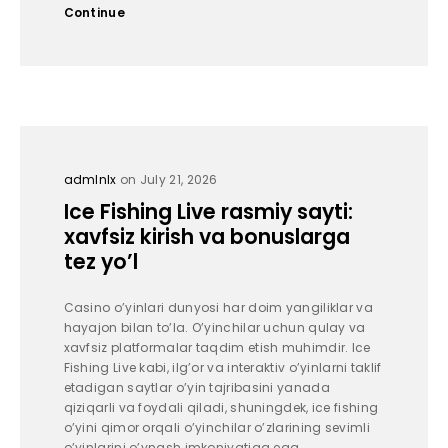
Continue
admlnlx
on July 21, 2026
Ice Fishing Live rasmiy sayti:
xavfsiz kirish va bonuslarga
tez yo’l
Casino o’yinlari dunyosi har doim yangiliklar va
hayajon bilan to’la. O’yinchilar uchun qulay va
xavfsiz platformalar taqdim etish muhimdir. Ice
Fishing Live kabi, ilg’or va interaktiv o’yinlarni taklif
etadigan saytlar o’yin tajribasini yanada
qiziqarli va foydali qiladi, shuningdek, ice fishing
o’yini qimor orqali o’yinchilar o’zlarining sevimli
o’yinlarini o’ynash imkoniyatiga ega...