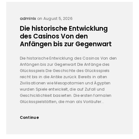
admlnlx
on August 5, 2026
Die historische Entwicklung
des Casinos Von den
Anfängen bis zur Gegenwart
Die historische Entwicklung des Casinos Von den
Anfängen bis zur Gegenwart Die Anfänge des
Glücksspiels Die Geschichte des Glücksspiels
reicht bis in die Antike zurück. Bereits in alten
Zivilisationen wie Mesopotamien und Ägypten
wurden Spiele entwickelt, die auf Zufall und
Geschicklichkeit basierten. Die ersten formalen
Glücksspielstätten, die man als Vorläufer...
Continue