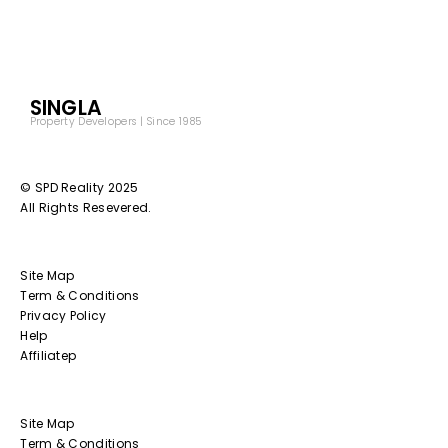
SINGLA
Property Developers | Since 1985
© SPD Reality 2025
All Rights Resevered.
Site Map
Term & Conditions
Privacy Policy
Help
Affiliatep
Site Map
Term & Conditions