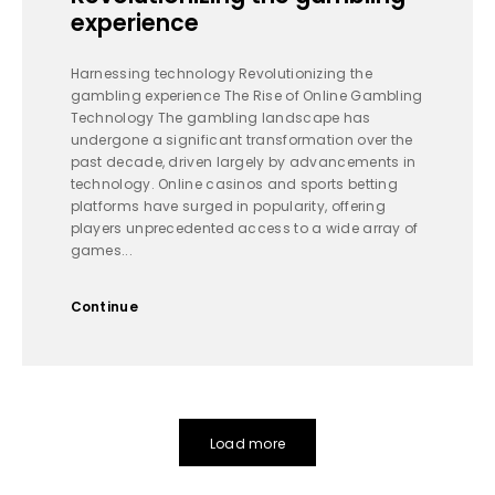
experience
Harnessing technology Revolutionizing the
gambling experience The Rise of Online Gambling
Technology The gambling landscape has
undergone a significant transformation over the
past decade, driven largely by advancements in
technology. Online casinos and sports betting
platforms have surged in popularity, offering
players unprecedented access to a wide array of
games...
Continue
Load more