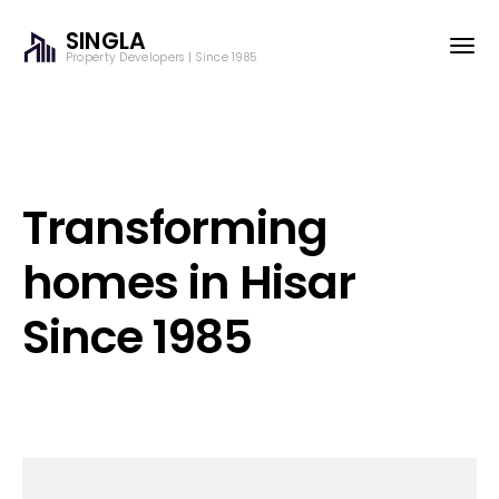
SINGLA
Property Developers | Since 1985
Transforming
homes in Hisar
Since 1985