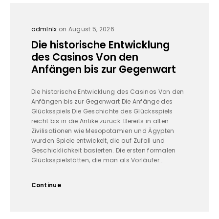
admlnlx
on August 5, 2026
Die historische Entwicklung
des Casinos Von den
Anfängen bis zur Gegenwart
Die historische Entwicklung des Casinos Von den
Anfängen bis zur Gegenwart Die Anfänge des
Glücksspiels Die Geschichte des Glücksspiels
reicht bis in die Antike zurück. Bereits in alten
Zivilisationen wie Mesopotamien und Ägypten
wurden Spiele entwickelt, die auf Zufall und
Geschicklichkeit basierten. Die ersten formalen
Glücksspielstätten, die man als Vorläufer...
Continue