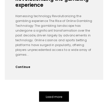
experience
Harnessing technology Revolutionizing the
gambling experience The Rise of Online Gambling
Technology The gambling landscape has
undergone a significant transformation over the
past decade, driven largely by advancements in
technology. Online casinos and sports betting
platforms have surged in popularity, offering
players unprecedented access to a wide array of
games...
Continue
Load more