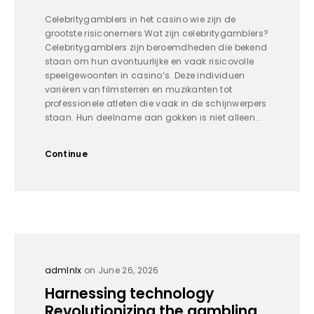
Celebritygamblers in het casino wie zijn de
grootste risiconemers Wat zijn celebritygamblers?
Celebritygamblers zijn beroemdheden die bekend
staan om hun avontuurlijke en vaak risicovolle
speelgewoonten in casino’s. Deze individuen
variëren van filmsterren en muzikanten tot
professionele atleten die vaak in de schijnwerpers
staan. Hun deelname aan gokken is niet alleen...
Continue
admlnlx
on June 26, 2026
Harnessing technology
Revolutionizing the gambling