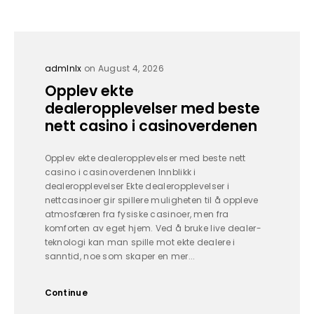
admlnlx
on August 4, 2026
Opplev ekte
dealeropplevelser med beste
nett casino i casinoverdenen
Opplev ekte dealeropplevelser med beste nett
casino i casinoverdenen Innblikk i
dealeropplevelser Ekte dealeropplevelser i
nettcasinoer gir spillere muligheten til å oppleve
atmosfæren fra fysiske casinoer, men fra
komforten av eget hjem. Ved å bruke live dealer-
teknologi kan man spille mot ekte dealere i
sanntid, noe som skaper en mer...
Continue