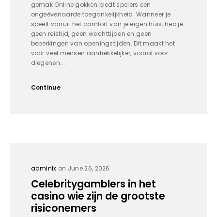
gemak Online gokken biedt spelers een
ongeëvenaarde toegankelijkheid. Wanneer je
speelt vanuit het comfort van je eigen huis, heb je
geen reistijd, geen wachttijden en geen
beperkingen van openingstijden. Dit maakt het
voor veel mensen aantrekkelijker, vooral voor
diegenen...
Continue
admlnlx
on June 26, 2026
Celebritygamblers in het
casino wie zijn de grootste
risiconemers