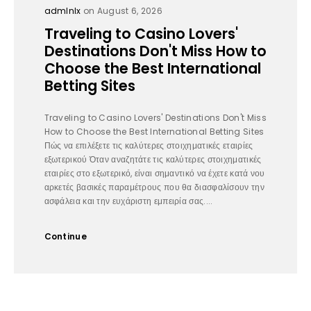
admlnlx
on August 6, 2026
Traveling to Casino Lovers'
Destinations Don't Miss How to
Choose the Best International
Betting Sites
Traveling to Casino Lovers' Destinations Don't Miss
How to Choose the Best International Betting Sites
Πώς να επιλέξετε τις καλύτερες στοιχηματικές εταιρίες
εξωτερικού Όταν αναζητάτε τις καλύτερες στοιχηματικές
εταιρίες στο εξωτερικό, είναι σημαντικό να έχετε κατά νου
αρκετές βασικές παραμέτρους που θα διασφαλίσουν την
ασφάλεια και την ευχάριστη εμπειρία σας....
Continue