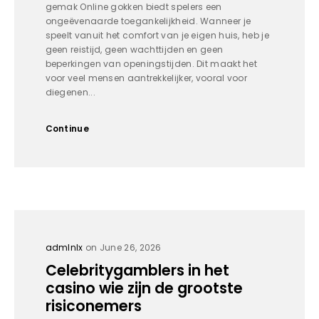
gemak Online gokken biedt spelers een
ongeëvenaarde toegankelijkheid. Wanneer je
speelt vanuit het comfort van je eigen huis, heb je
geen reistijd, geen wachttijden en geen
beperkingen van openingstijden. Dit maakt het
voor veel mensen aantrekkelijker, vooral voor
diegenen...
Continue
admlnlx
on June 26, 2026
Celebritygamblers in het
casino wie zijn de grootste
risiconemers