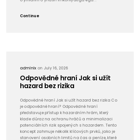
Continue
admlnlx
on July 16, 2026
Odpovědné hraní Jak si užít
hazard bez rizika
Odpovědné hraní Jak si užít hazard bez rizika Co
je odpovědné hraní? Odpovědné hraní
představuje přístup k hazardním hrám, který
klade důraz na ochranu hráčů a minimalizaci
potenciálních rizik spojených s hazardem. Tento
koncept zahrnuje několik klíčových prvků, jako je
stanovení osobních limitů na čas a peníze, které