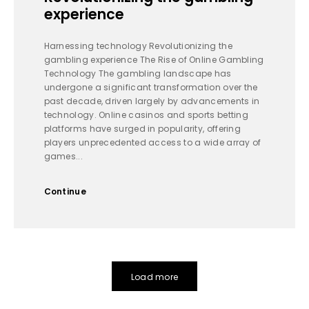
experience
Harnessing technology Revolutionizing the
gambling experience The Rise of Online Gambling
Technology The gambling landscape has
undergone a significant transformation over the
past decade, driven largely by advancements in
technology. Online casinos and sports betting
platforms have surged in popularity, offering
players unprecedented access to a wide array of
games...
Continue
Load more