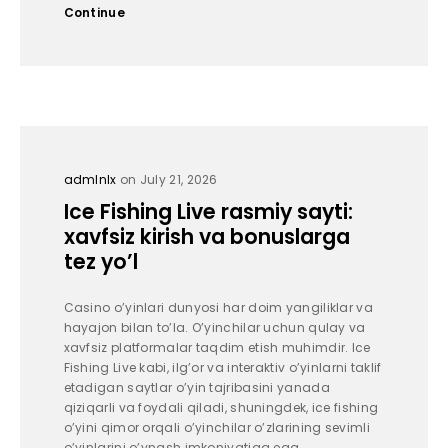
Continue
admlnlx
on July 21, 2026
Ice Fishing Live rasmiy sayti:
xavfsiz kirish va bonuslarga
tez yo’l
Casino o’yinlari dunyosi har doim yangiliklar va
hayajon bilan to’la. O’yinchilar uchun qulay va
xavfsiz platformalar taqdim etish muhimdir. Ice
Fishing Live kabi, ilg’or va interaktiv o’yinlarni taklif
etadigan saytlar o’yin tajribasini yanada
qiziqarli va foydali qiladi, shuningdek, ice fishing
o’yini qimor orqali o’yinchilar o’zlarining sevimli
o’yinlarini o’ynash imkoniyatiga ega...