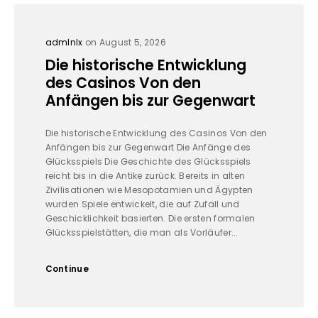
admlnlx
on August 5, 2026
Die historische Entwicklung
des Casinos Von den
Anfängen bis zur Gegenwart
Die historische Entwicklung des Casinos Von den
Anfängen bis zur Gegenwart Die Anfänge des
Glücksspiels Die Geschichte des Glücksspiels
reicht bis in die Antike zurück. Bereits in alten
Zivilisationen wie Mesopotamien und Ägypten
wurden Spiele entwickelt, die auf Zufall und
Geschicklichkeit basierten. Die ersten formalen
Glücksspielstätten, die man als Vorläufer...
Continue