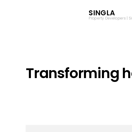
SINGLA
Property Developers | S
Transforming h