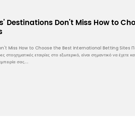
s' Destinations Don't Miss How to Ch
s
n't Miss How to Choose the Best International Betting Sites Πώς
ρες στοιχηματικές εταιρίες στο εξωτερικό, είναι σημαντικό να έχετε
πειρία σας....