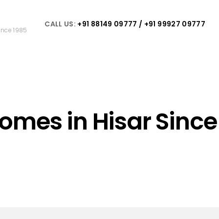
CALL US:
+91 88149 09777 / +91 99927 09777
ince 1985
omes in Hisar Since