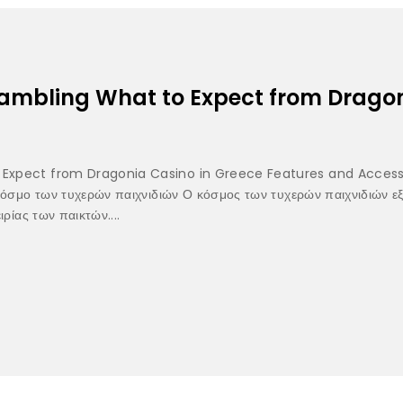
Gambling What to Expect from Dragon
 Expect from Dragonia Casino in Greece Features and Access
κόσμο των τυχερών παιχνιδιών Ο κόσμος των τυχερών παιχνιδιών εξε
ρίας των παικτών....