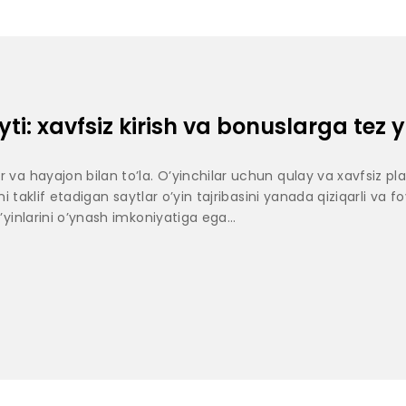
yti: xavfsiz kirish va bonuslarga tez y
ar va hayajon bilan to’la. O’yinchilar uchun qulay va xavfsiz 
rni taklif etadigan saytlar o’yin tajribasini yanada qiziqarli va fo
o’yinlarini o’ynash imkoniyatiga ega...