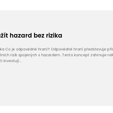
ít hazard bez rizika
zika Co je odpovědné hraní? Odpovědné hraní představuje pří
ních rizik spojených s hazardem. Tento koncept zahrnuje něko
 investují...