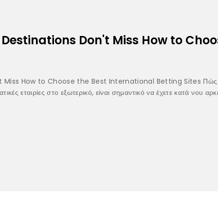
' Destinations Don't Miss How to Choo
 Miss How to Choose the Best International Betting Sites Πώς να 
ατικές εταιρίες στο εξωτερικό, είναι σημαντικό να έχετε κατά νου 