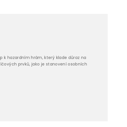
up k hazardním hrám, který klade důraz na
líčových prvků, jako je stanovení osobních