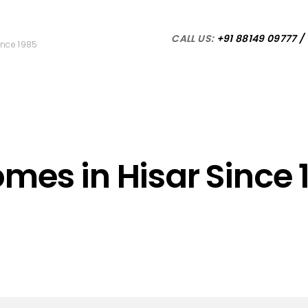
CALL US:
+91 88149 09777 /
ince 1985
mes in Hisar Since 