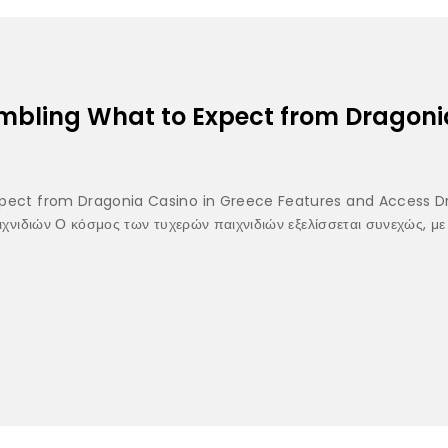
ambling What to Expect from Dragoni
pect from Dragonia Casino in Greece Features and Access Dra
νιδιών Ο κόσμος των τυχερών παιχνιδιών εξελίσσεται συνεχώς, με ν