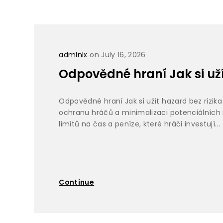
admlnlx
on July 16, 2026
Odpovědné hraní Jak si uží
Odpovědné hraní Jak si užít hazard bez rizi
ochranu hráčů a minimalizaci potenciálních r
limitů na čas a peníze, které hráči investují...
Continue