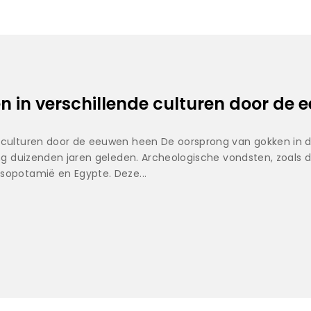
n in verschillende culturen door de
e culturen door de eeuwen heen De oorsprong van gokken in 
ong duizenden jaren geleden. Archeologische vondsten, zoals 
sopotamië en Egypte. Deze...