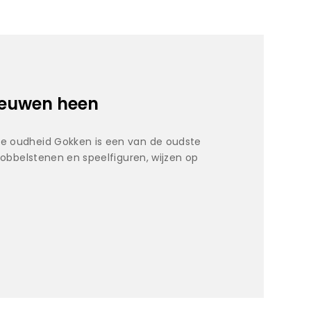
 eeuwen heen
de oudheid Gokken is een van de oudste
dobbelstenen en speelfiguren, wijzen op