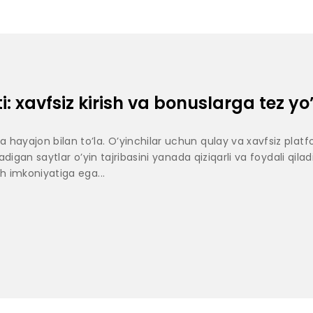
i: xavfsiz kirish va bonuslarga tez yo’
va hayajon bilan to’la. O’yinchilar uchun qulay va xavfsiz pla
 etadigan saytlar o’yin tajribasini yanada qiziqarli va foydali qila
ash imkoniyatiga ega...