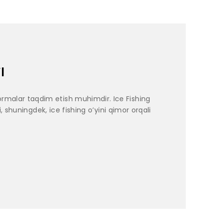
l
tformalar taqdim etish muhimdir. Ice Fishing
di, shuningdek, ice fishing o’yini qimor orqali