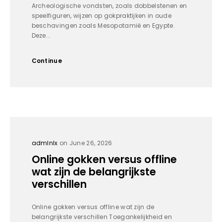
Archeologische vondsten, zoals dobbelstenen en
speelfiguren, wijzen op gokpraktijken in oude
beschavingen zoals Mesopotamië en Egypte.
Deze...
Continue
admlnlx
on June 26, 2026
Online gokken versus offline
wat zijn de belangrijkste
verschillen
Online gokken versus offline wat zijn de
belangrijkste verschillen Toegankelijkheid en