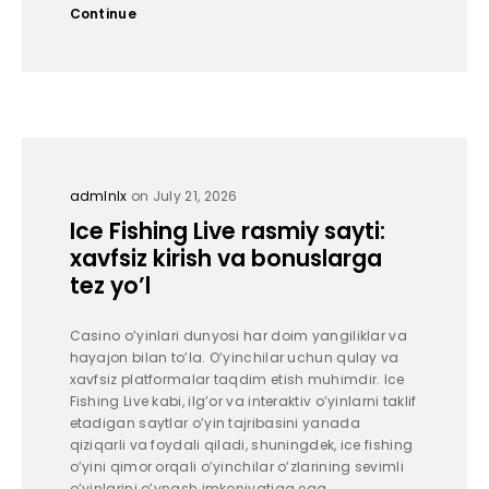
Continue
admlnlx
on July 21, 2026
Ice Fishing Live rasmiy sayti:
xavfsiz kirish va bonuslarga
tez yo’l
Casino o’yinlari dunyosi har doim yangiliklar va
hayajon bilan to’la. O’yinchilar uchun qulay va
xavfsiz platformalar taqdim etish muhimdir. Ice
Fishing Live kabi, ilg’or va interaktiv o’yinlarni taklif
etadigan saytlar o’yin tajribasini yanada
qiziqarli va foydali qiladi, shuningdek, ice fishing
o’yini qimor orqali o’yinchilar o’zlarining sevimli
o’yinlarini o’ynash imkoniyatiga ega...