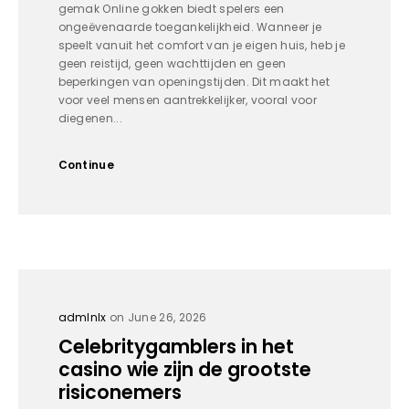
gemak Online gokken biedt spelers een
ongeëvenaarde toegankelijkheid. Wanneer je
speelt vanuit het comfort van je eigen huis, heb je
geen reistijd, geen wachttijden en geen
beperkingen van openingstijden. Dit maakt het
voor veel mensen aantrekkelijker, vooral voor
diegenen...
Continue
admlnlx
on June 26, 2026
Celebritygamblers in het
casino wie zijn de grootste
risiconemers