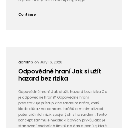
Continue
admlnlx
on July 16, 2026
Odpovědné hraní Jak si užít
hazard bez rizika
Odpovědné hraní Jak si užít hazard bez rizika Co
je odpovědné hraní? Odpovědné hraní
představuje přístup k hazardním hrám, který
klade důraz na ochranu hráčů a minimalizaci
potenciálních rizik spojených s hazardem. Tento
koncept zahrnuje několik klíčových prvků, jako je
stanovení osobních limitů na čas a peníze, které