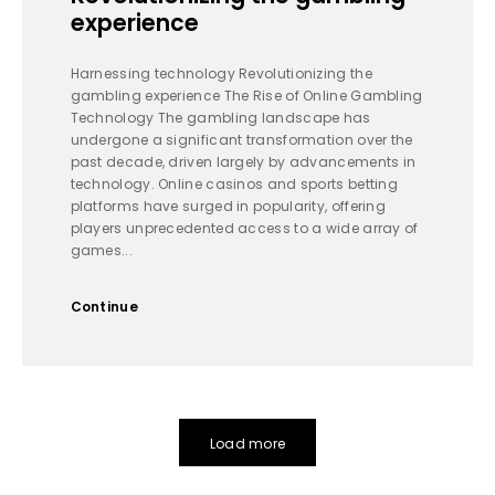
experience
Harnessing technology Revolutionizing the
gambling experience The Rise of Online Gambling
Technology The gambling landscape has
undergone a significant transformation over the
past decade, driven largely by advancements in
technology. Online casinos and sports betting
platforms have surged in popularity, offering
players unprecedented access to a wide array of
games...
Continue
Load more