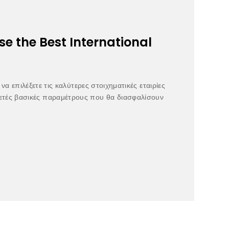
se the Best International
επιλέξετε τις καλύτερες στοιχηματικές εταιρίες
αρκετές βασικές παραμέτρους που θα διασφαλίσουν