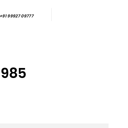
 +91 99927 09777
1985