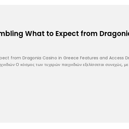
ambling What to Expect from Dragoni
pect from Dragonia Casino in Greece Features and Access Dra
νιδιών Ο κόσμος των τυχερών παιχνιδιών εξελίσσεται συνεχώς, με ν