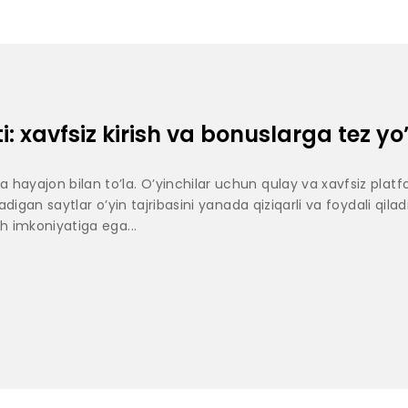
i: xavfsiz kirish va bonuslarga tez yo’
va hayajon bilan to’la. O’yinchilar uchun qulay va xavfsiz pla
 etadigan saytlar o’yin tajribasini yanada qiziqarli va foydali qila
ash imkoniyatiga ega...