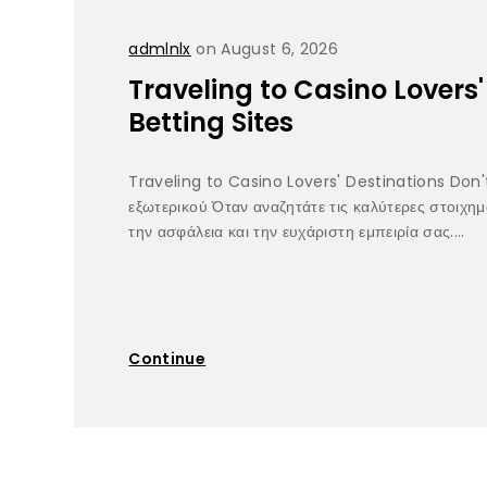
admlnlx
on August 6, 2026
Traveling to Casino Lovers
Betting Sites
Traveling to Casino Lovers' Destinations Don't
εξωτερικού Όταν αναζητάτε τις καλύτερες στοιχημ
την ασφάλεια και την ευχάριστη εμπειρία σας....
Continue