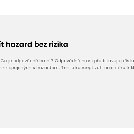
t hazard bez rizika
ka Co je odpovědné hraní? Odpovědné hraní představuje příst
izik spojených s hazardem. Tento koncept zahrnuje několik k