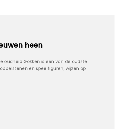
 eeuwen heen
de oudheid Gokken is een van de oudste
dobbelstenen en speelfiguren, wijzen op