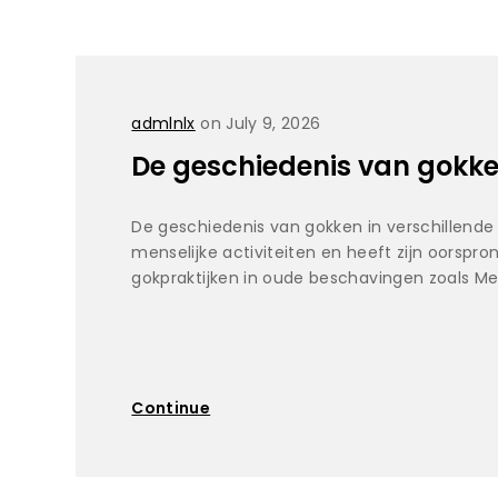
admlnlx
on July 9, 2026
De geschiedenis van gokke
De geschiedenis van gokken in verschillend
menselijke activiteiten en heeft zijn oorspr
gokpraktijken in oude beschavingen zoals Me
Continue