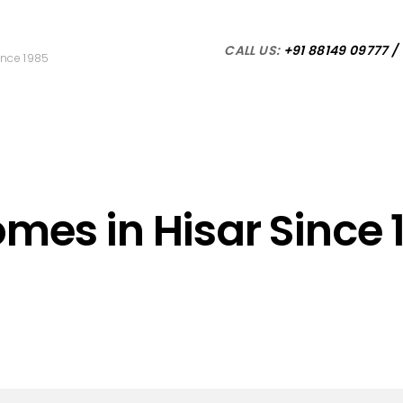
CALL US:
+91 88149 09777 /
ince 1985
mes in Hisar Since 