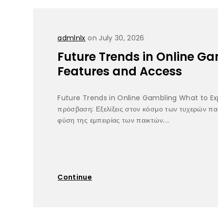
admlnlx
on July 30, 2026
Future Trends in Online G
Features and Access
Future Trends in Online Gambling What to Ex
πρόσβαση: Εξελίξεις στον κόσμο των τυχερών παιχ
φύση της εμπειρίας των παικτών....
Continue