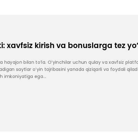
i: xavfsiz kirish va bonuslarga tez yo’
va hayajon bilan to’la. O’yinchilar uchun qulay va xavfsiz pla
 etadigan saytlar o’yin tajribasini yanada qiziqarli va foydali qila
ash imkoniyatiga ega...