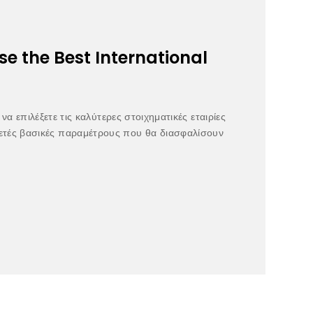
se the Best International
επιλέξετε τις καλύτερες στοιχηματικές εταιρίες
αρκετές βασικές παραμέτρους που θα διασφαλίσουν