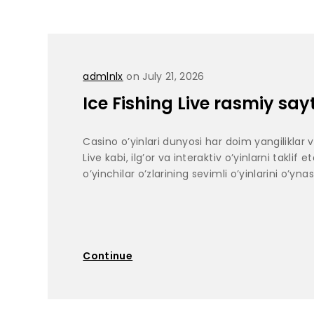
admlnlx
on July 21, 2026
Ice Fishing Live rasmiy sayt
Casino o’yinlari dunyosi har doim yangiliklar 
Live kabi, ilg’or va interaktiv o’yinlarni taklif
o’yinchilar o’zlarining sevimli o’yinlarini o’yn
Continue