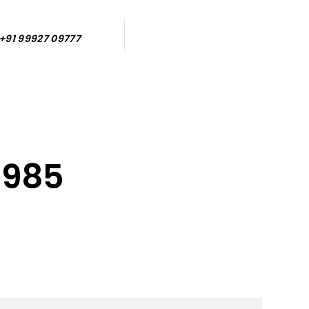
 +91 99927 09777
1985