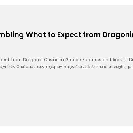
ambling What to Expect from Dragoni
pect from Dragonia Casino in Greece Features and Access Dra
νιδιών Ο κόσμος των τυχερών παιχνιδιών εξελίσσεται συνεχώς, με ν