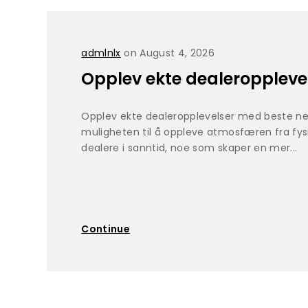
admlnlx
on August 4, 2026
Opplev ekte dealeroppleve
Opplev ekte dealeropplevelser med beste nett 
muligheten til å oppleve atmosfæren fra fys
dealere i sanntid, noe som skaper en mer...
Continue