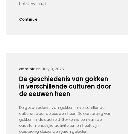
hráči investují...
Continue
admlnlx
on July 9, 2026
De geschiedenis van gokken
in verschillende culturen door
de eeuwen heen
De geschiedenis van gokken in verschillende
culturen door de eeuwen heen De oorsprong van
gokken in de oudheid Gokken is een van de
oudste menselijke activiteiten en heeft zijn
oorsprong duizenden jaren geleden.