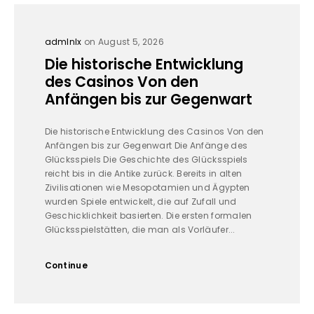
admlnlx
on August 5, 2026
Die historische Entwicklung
des Casinos Von den
Anfängen bis zur Gegenwart
Die historische Entwicklung des Casinos Von den
Anfängen bis zur Gegenwart Die Anfänge des
Glücksspiels Die Geschichte des Glücksspiels
reicht bis in die Antike zurück. Bereits in alten
Zivilisationen wie Mesopotamien und Ägypten
wurden Spiele entwickelt, die auf Zufall und
Geschicklichkeit basierten. Die ersten formalen
Glücksspielstätten, die man als Vorläufer...
Continue