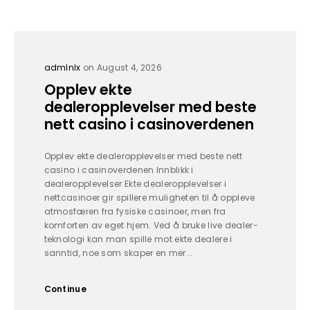
admlnlx
on August 4, 2026
Opplev ekte
dealeropplevelser med beste
nett casino i casinoverdenen
Opplev ekte dealeropplevelser med beste nett
casino i casinoverdenen Innblikk i
dealeropplevelser Ekte dealeropplevelser i
nettcasinoer gir spillere muligheten til å oppleve
atmosfæren fra fysiske casinoer, men fra
komforten av eget hjem. Ved å bruke live dealer-
teknologi kan man spille mot ekte dealere i
sanntid, noe som skaper en mer...
Continue