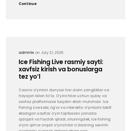
Continue
admlnlx
on July 21, 2026
Ice Fishing Live rasmiy sayti:
xavfsiz kirish va bonuslarga
tez yo’l
Casino o’yinlari dunyosi har doim yangiliklar va
hayajon bilan to’la. O’yinchilar uchun qulay va
xavfsiz platformalar taqdim etish muhimdir. Ice
Fishing Live kabi, ilg’or va interaktiv o’yinlarni taklif
etadigan saytlar o’yin tajribasini yanada
qiziqarli va foydali qiladi, shuningdek, ice fishing
o’yini qimor orqali o’yinchilar o’zlarining sevimli
o’yinlarini o’ynash imkoniyatiga ega...