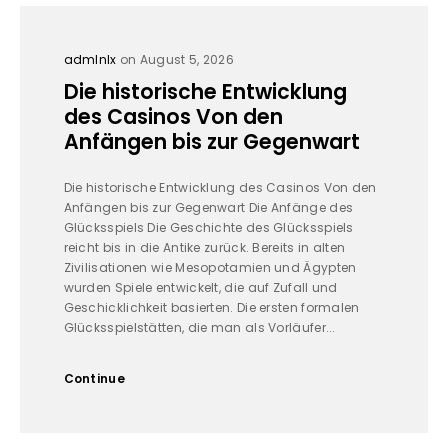
admlnlx
on August 5, 2026
Die historische Entwicklung
des Casinos Von den
Anfängen bis zur Gegenwart
Die historische Entwicklung des Casinos Von den
Anfängen bis zur Gegenwart Die Anfänge des
Glücksspiels Die Geschichte des Glücksspiels
reicht bis in die Antike zurück. Bereits in alten
Zivilisationen wie Mesopotamien und Ägypten
wurden Spiele entwickelt, die auf Zufall und
Geschicklichkeit basierten. Die ersten formalen
Glücksspielstätten, die man als Vorläufer...
Continue