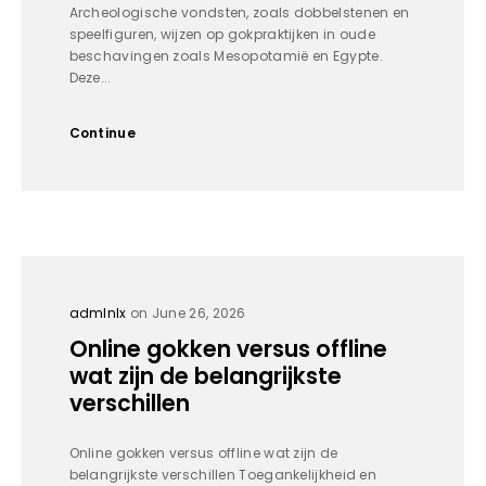
Archeologische vondsten, zoals dobbelstenen en
speelfiguren, wijzen op gokpraktijken in oude
beschavingen zoals Mesopotamië en Egypte.
Deze...
Continue
admlnlx
on June 26, 2026
Online gokken versus offline
wat zijn de belangrijkste
verschillen
Online gokken versus offline wat zijn de
belangrijkste verschillen Toegankelijkheid en