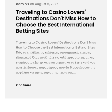
admlnlx
on August 6, 2026
Traveling to Casino Lovers'
Destinations Don't Miss How to
Choose the Best International
Betting Sites
Traveling to Casino Lovers' Destinations Don't Miss
How to Choose the Best International Betting Sites
Πώς να επιλέξετε τις καλύτερες στοιχηματικές εταιρίες
εξωτερικού Όταν αναζητάτε τις καλύτερες στοιχηματικές
εταιρίες στο εξωτερικό, είναι σημαντικό να έχετε κατά νου
αρκετές βασικές παραμέτρους που θα διασφαλίσουν την
ασφάλεια και την ευχάριστη εμπειρία σας....
Continue