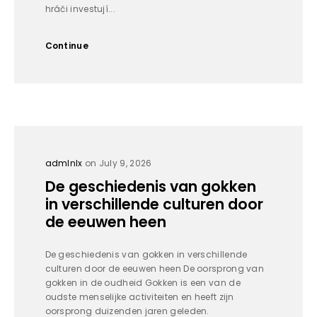
hráči investují...
Continue
admlnlx
on July 9, 2026
De geschiedenis van gokken
in verschillende culturen door
de eeuwen heen
De geschiedenis van gokken in verschillende
culturen door de eeuwen heen De oorsprong van
gokken in de oudheid Gokken is een van de
oudste menselijke activiteiten en heeft zijn
oorsprong duizenden jaren geleden.