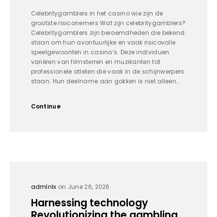
Celebritygamblers in het casino wie zijn de
grootste risiconemers Wat zijn celebritygamblers?
Celebritygamblers zijn beroemdheden die bekend
staan om hun avontuurlijke en vaak risicovolle
speelgewoonten in casino’s. Deze individuen
variëren van filmsterren en muzikanten tot
professionele atleten die vaak in de schijnwerpers
staan. Hun deelname aan gokken is niet alleen...
Continue
admlnlx
on June 26, 2026
Harnessing technology
Revolutionizing the gambling