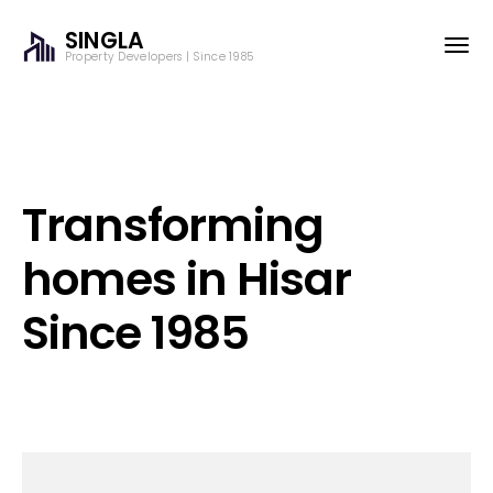
SINGLA
Property Developers | Since 1985
Transforming
homes in Hisar
Since 1985