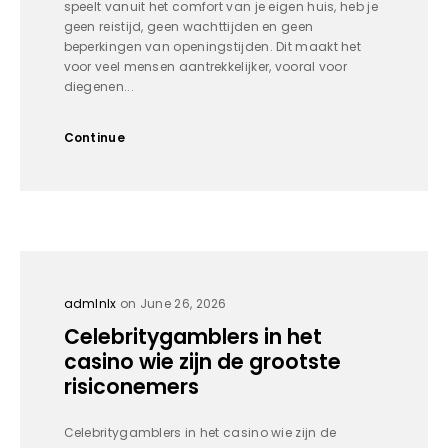
speelt vanuit het comfort van je eigen huis, heb je
geen reistijd, geen wachttijden en geen
beperkingen van openingstijden. Dit maakt het
voor veel mensen aantrekkelijker, vooral voor
diegenen...
Continue
admlnlx
on June 26, 2026
Celebritygamblers in het
casino wie zijn de grootste
risiconemers
Celebritygamblers in het casino wie zijn de