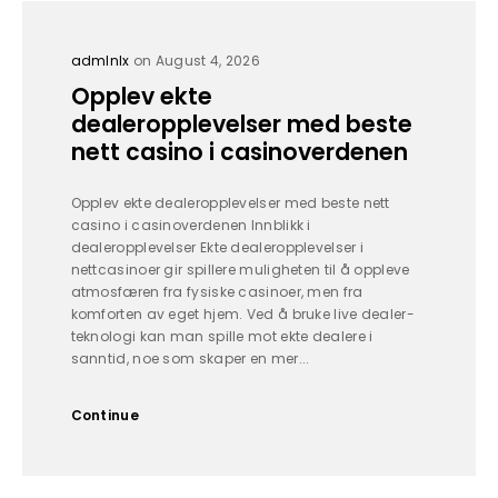
admlnlx
on August 4, 2026
Opplev ekte
dealeropplevelser med beste
nett casino i casinoverdenen
Opplev ekte dealeropplevelser med beste nett
casino i casinoverdenen Innblikk i
dealeropplevelser Ekte dealeropplevelser i
nettcasinoer gir spillere muligheten til å oppleve
atmosfæren fra fysiske casinoer, men fra
komforten av eget hjem. Ved å bruke live dealer-
teknologi kan man spille mot ekte dealere i
sanntid, noe som skaper en mer...
Continue