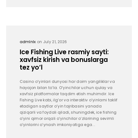
admlnlx
on July 21, 2026
Ice Fishing Live rasmiy sayti:
xavfsiz kirish va bonuslarga
tez yo’l
Casino o’yinlari dunyosi har doim yangiliklar va
hayajon bilan to’la. O’yinchilar uchun qulay va
xavfsiz platformalar taqdim etish muhimdir. Ice
Fishing Live kabi, ilg’or va interaktiv o’yinlarni taklif
etadigan saytlar o’yin tajribasini yanada
qiziqarli va foydali qiladi, shuningdek, ice fishing
o’yini qimor orqali o’yinchilar o’zlarining sevimli
o’yinlarini o’ynash imkoniyatiga ega...