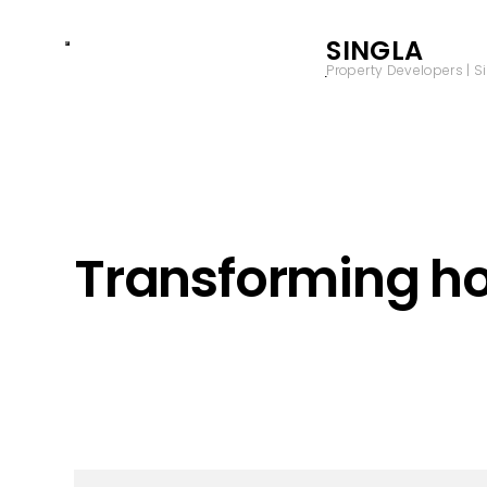
SINGLA
Property Developers | S
Transforming ho