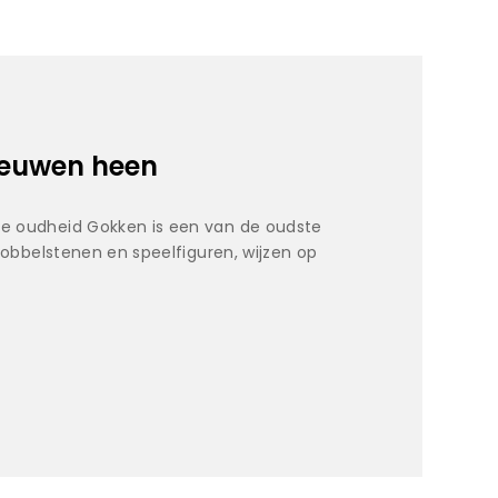
 eeuwen heen
de oudheid Gokken is een van de oudste
dobbelstenen en speelfiguren, wijzen op