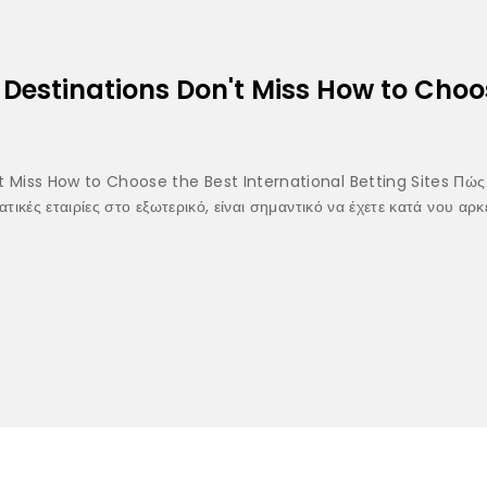
' Destinations Don't Miss How to Choo
 Miss How to Choose the Best International Betting Sites Πώς να 
ατικές εταιρίες στο εξωτερικό, είναι σημαντικό να έχετε κατά νου 