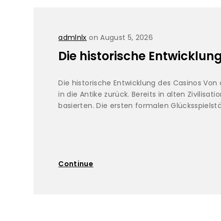
admlnlx
on August 5, 2026
Die historische Entwicklu
Die historische Entwicklung des Casinos Von
in die Antike zurück. Bereits in alten Zivili
basierten. Die ersten formalen Glücksspielstät
Continue