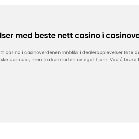
lser med beste nett casino i casino
casino i casinoverdenen Innblikk i dealeropplevelser Ekte dea
iske casinoer, men fra komforten av eget hjem. Ved å bruke l