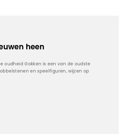
 eeuwen heen
de oudheid Gokken is een van de oudste
dobbelstenen en speelfiguren, wijzen op