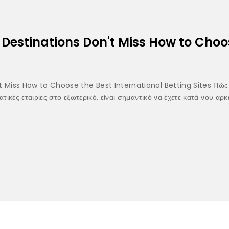
' Destinations Don't Miss How to Choo
 Miss How to Choose the Best International Betting Sites Πώς να 
ατικές εταιρίες στο εξωτερικό, είναι σημαντικό να έχετε κατά νου 