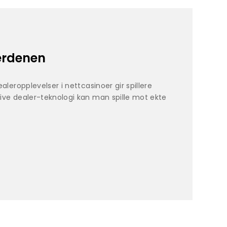
verdenen
leropplevelser i nettcasinoer gir spillere
ive dealer-teknologi kan man spille mot ekte