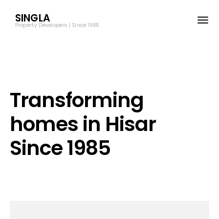
SINGLA
Property Developers | Since 1985
Transforming
homes in Hisar
Since 1985