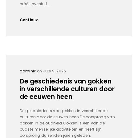
hráči investují...
Continue
admlnlx
on July 9, 2026
De geschiedenis van gokken
in verschillende culturen door
de eeuwen heen
De geschiedenis van gokken in verschillende
culturen door de eeuwen heen De oorsprong van
gokken in de oudheid Gokken is een van de
oudste menselijke activiteiten en heeft zijn
oorsprong duizenden jaren geleden.