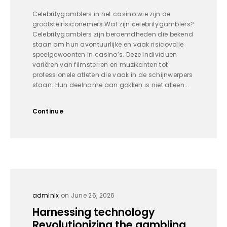
Celebritygamblers in het casino wie zijn de
grootste risiconemers Wat zijn celebritygamblers?
Celebritygamblers zijn beroemdheden die bekend
staan om hun avontuurlijke en vaak risicovolle
speelgewoonten in casino’s. Deze individuen
variëren van filmsterren en muzikanten tot
professionele atleten die vaak in de schijnwerpers
staan. Hun deelname aan gokken is niet alleen...
Continue
admlnlx
on June 26, 2026
Harnessing technology
Revolutionizing the gambling