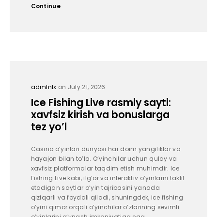
Continue
admlnlx
on July 21, 2026
Ice Fishing Live rasmiy sayti:
xavfsiz kirish va bonuslarga
tez yo’l
Casino o’yinlari dunyosi har doim yangiliklar va
hayajon bilan to’la. O’yinchilar uchun qulay va
xavfsiz platformalar taqdim etish muhimdir. Ice
Fishing Live kabi, ilg’or va interaktiv o’yinlarni taklif
etadigan saytlar o’yin tajribasini yanada
qiziqarli va foydali qiladi, shuningdek, ice fishing
o’yini qimor orqali o’yinchilar o’zlarining sevimli
o’yinlarini o’ynash imkoniyatiga ega...