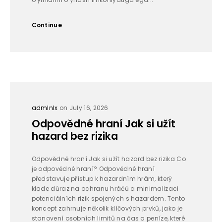
Continue
admlnlx
on July 16, 2026
Odpovědné hraní Jak si užít
hazard bez rizika
Odpovědné hraní Jak si užít hazard bez rizika Co
je odpovědné hraní? Odpovědné hraní
představuje přístup k hazardním hrám, který
klade důraz na ochranu hráčů a minimalizaci
potenciálních rizik spojených s hazardem. Tento
koncept zahrnuje několik klíčových prvků, jako je
stanovení osobních limitů na čas a peníze, které