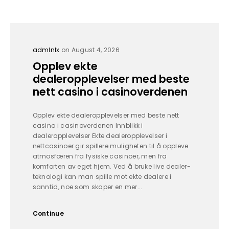
admlnlx
on August 4, 2026
Opplev ekte
dealeropplevelser med beste
nett casino i casinoverdenen
Opplev ekte dealeropplevelser med beste nett
casino i casinoverdenen Innblikk i
dealeropplevelser Ekte dealeropplevelser i
nettcasinoer gir spillere muligheten til å oppleve
atmosfæren fra fysiske casinoer, men fra
komforten av eget hjem. Ved å bruke live dealer-
teknologi kan man spille mot ekte dealere i
sanntid, noe som skaper en mer...
Continue