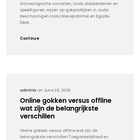
Archeologische vondsten, zoals dobbelstenen en
speelfiguren, wijzen op gokpraktijken in oude
beschavingen zoals Mesopotamië en Egypte.
Deze...
Continue
admlnlx
on June 26, 2026
Online gokken versus offline
wat zijn de belangrijkste
verschillen
Online gokken versus offline wat zijn de
belangrijkste verschillen Toegankelijkheid en