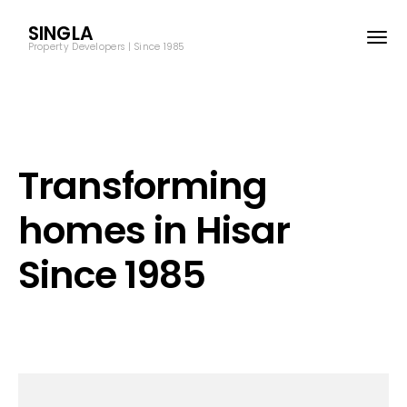
SINGLA
Property Developers | Since 1985
Transforming
homes in Hisar
Since 1985