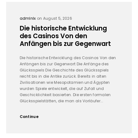
admlnlx
on August 5, 2026
Die historische Entwicklung
des Casinos Von den
Anfängen bis zur Gegenwart
Die historische Entwicklung des Casinos Von den
Anfängen bis zur Gegenwart Die Anfänge des
Glücksspiels Die Geschichte des Glücksspiels
reicht bis in die Antike zurück. Bereits in alten
Zivilisationen wie Mesopotamien und Ägypten
wurden Spiele entwickelt, die auf Zufall und
Geschicklichkeit basierten. Die ersten formalen
Glücksspielstätten, die man als Vorläufer...
Continue