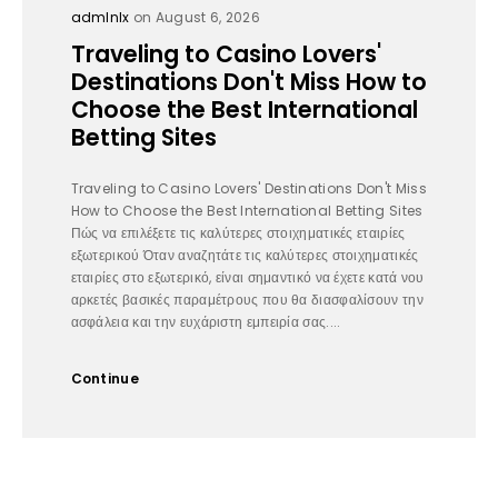
admlnlx
on August 6, 2026
Traveling to Casino Lovers'
Destinations Don't Miss How to
Choose the Best International
Betting Sites
Traveling to Casino Lovers' Destinations Don't Miss
How to Choose the Best International Betting Sites
Πώς να επιλέξετε τις καλύτερες στοιχηματικές εταιρίες
εξωτερικού Όταν αναζητάτε τις καλύτερες στοιχηματικές
εταιρίες στο εξωτερικό, είναι σημαντικό να έχετε κατά νου
αρκετές βασικές παραμέτρους που θα διασφαλίσουν την
ασφάλεια και την ευχάριστη εμπειρία σας....
Continue