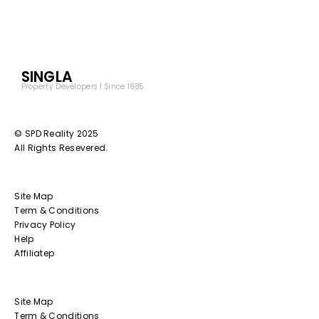
SINGLA
Property Developers | Since 1985
© SPD Reality 2025
All Rights Resevered.
Site Map
Term & Conditions
Privacy Policy
Help
Affiliatep
Site Map
Term & Conditions