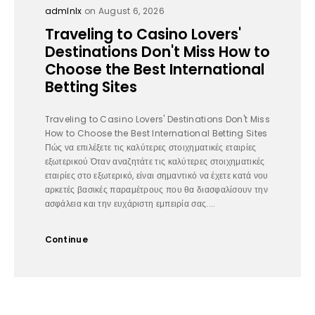
admlnlx
on August 6, 2026
Traveling to Casino Lovers'
Destinations Don't Miss How to
Choose the Best International
Betting Sites
Traveling to Casino Lovers' Destinations Don't Miss
How to Choose the Best International Betting Sites
Πώς να επιλέξετε τις καλύτερες στοιχηματικές εταιρίες
εξωτερικού Όταν αναζητάτε τις καλύτερες στοιχηματικές
εταιρίες στο εξωτερικό, είναι σημαντικό να έχετε κατά νου
αρκετές βασικές παραμέτρους που θα διασφαλίσουν την
ασφάλεια και την ευχάριστη εμπειρία σας....
Continue