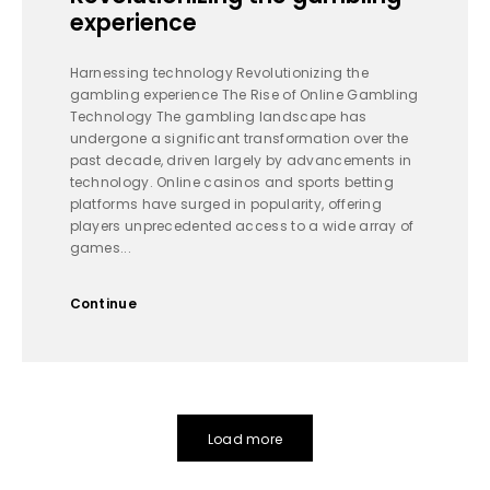
experience
Harnessing technology Revolutionizing the
gambling experience The Rise of Online Gambling
Technology The gambling landscape has
undergone a significant transformation over the
past decade, driven largely by advancements in
technology. Online casinos and sports betting
platforms have surged in popularity, offering
players unprecedented access to a wide array of
games...
Continue
Load more