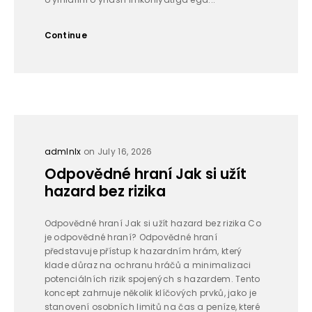
Continue
admlnlx
on July 16, 2026
Odpovědné hraní Jak si užít
hazard bez rizika
Odpovědné hraní Jak si užít hazard bez rizika Co
je odpovědné hraní? Odpovědné hraní
představuje přístup k hazardním hrám, který
klade důraz na ochranu hráčů a minimalizaci
potenciálních rizik spojených s hazardem. Tento
koncept zahrnuje několik klíčových prvků, jako je
stanovení osobních limitů na čas a peníze, které