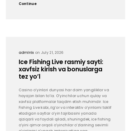
Continue
admlnlx
on July 21, 2026
Ice Fishing Live rasmiy sayti:
xavfsiz kirish va bonuslarga
tez yo’l
Casino o’yinlari dunyosi har doim yangiliklar va
hayajon bilan to’la. O’yinchilar uchun qulay va
xavfsiz platformalar taqdim etish muhimdir. Ice
Fishing Live kabi, ilg’or va interaktiv o’yinlarni taklif
etadigan saytlar o’yin tajribasini yanada
qiziqarli va foydali qiladi, shuningdek, ice fishing
o’yini qimor orqali o’yinchilar o’zlarining sevimli
o’yinlarini o’ynash imkoniyatiga ega...