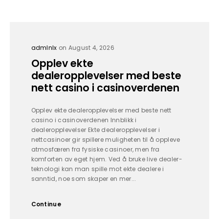
admlnlx
on August 4, 2026
Opplev ekte
dealeropplevelser med beste
nett casino i casinoverdenen
Opplev ekte dealeropplevelser med beste nett
casino i casinoverdenen Innblikk i
dealeropplevelser Ekte dealeropplevelser i
nettcasinoer gir spillere muligheten til å oppleve
atmosfæren fra fysiske casinoer, men fra
komforten av eget hjem. Ved å bruke live dealer-
teknologi kan man spille mot ekte dealere i
sanntid, noe som skaper en mer...
Continue