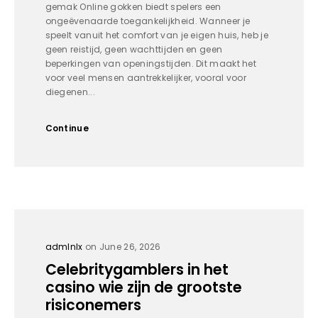
gemak Online gokken biedt spelers een
ongeëvenaarde toegankelijkheid. Wanneer je
speelt vanuit het comfort van je eigen huis, heb je
geen reistijd, geen wachttijden en geen
beperkingen van openingstijden. Dit maakt het
voor veel mensen aantrekkelijker, vooral voor
diegenen...
Continue
admlnlx
on June 26, 2026
Celebritygamblers in het
casino wie zijn de grootste
risiconemers