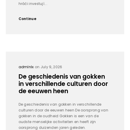
hráči investují...
Continue
admlnlx
on July 9, 2026
De geschiedenis van gokken
in verschillende culturen door
de eeuwen heen
De geschiedenis van gokken in verschillende
culturen door de eeuwen heen De oorsprong van
gokken in de oudheid Gokken is een van de
oudste menselijke activiteiten en heeft zijn
oorsprong duizenden jaren geleden.