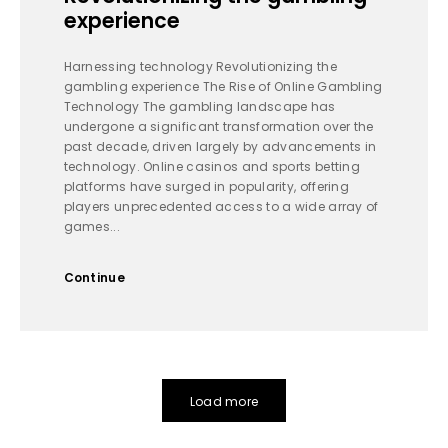
experience
Harnessing technology Revolutionizing the
gambling experience The Rise of Online Gambling
Technology The gambling landscape has
undergone a significant transformation over the
past decade, driven largely by advancements in
technology. Online casinos and sports betting
platforms have surged in popularity, offering
players unprecedented access to a wide array of
games...
Continue
Load more