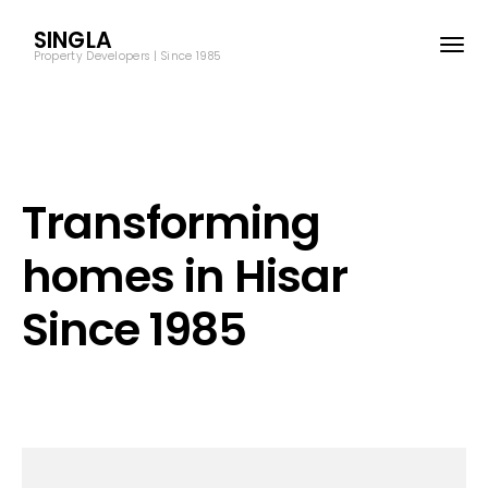
SINGLA
Property Developers | Since 1985
Transforming
homes in Hisar
Since 1985