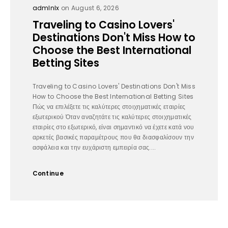
admlnlx
on August 6, 2026
Traveling to Casino Lovers'
Destinations Don't Miss How to
Choose the Best International
Betting Sites
Traveling to Casino Lovers' Destinations Don't Miss
How to Choose the Best International Betting Sites
Πώς να επιλέξετε τις καλύτερες στοιχηματικές εταιρίες
εξωτερικού Όταν αναζητάτε τις καλύτερες στοιχηματικές
εταιρίες στο εξωτερικό, είναι σημαντικό να έχετε κατά νου
αρκετές βασικές παραμέτρους που θα διασφαλίσουν την
ασφάλεια και την ευχάριστη εμπειρία σας....
Continue