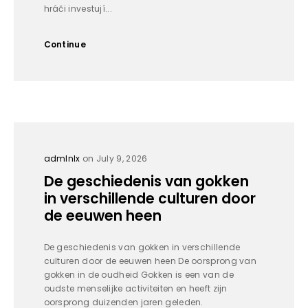
hráči investují...
Continue
admlnlx
on July 9, 2026
De geschiedenis van gokken
in verschillende culturen door
de eeuwen heen
De geschiedenis van gokken in verschillende
culturen door de eeuwen heen De oorsprong van
gokken in de oudheid Gokken is een van de
oudste menselijke activiteiten en heeft zijn
oorsprong duizenden jaren geleden.