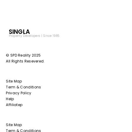
SINGLA
Property Developers | Since 1985
© SPD Reality 2025
All Rights Resevered.
Site Map
Term & Conditions
Privacy Policy
Help
Affiliatep
Site Map
Term & Conditions