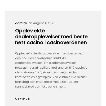
admlnlx
on August 4, 2026
Opplev ekte
dealeropplevelser med beste
nett casino i casinoverdenen
Opplev ekte dealeropplevelser med beste nett
casino i casinoverdenen Innblikk i
dealeropplevelser Ekte dealeropplevelser i
nettcasinoer gir spillere muligheten til å oppleve
atmosfæren fra fysiske casinoer, men fra
komforten av eget hjem. Ved å bruke live dealer-
teknologi kan man spille mot ekte dealere i
sanntid, noe som skaper en mer...
Continue