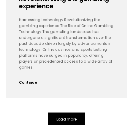
experience
Harnessing technology Revolutionizing the
gambling experience The Rise of Online Gambling
Technology The gambling landscape has
undergone a significant transformation over the
past decade, driven largely by advancements in
technology. Online casinos and sports betting
platforms have surged in popularity, offering
players unprecedented access to a wide array of
games...
Continue
Load more