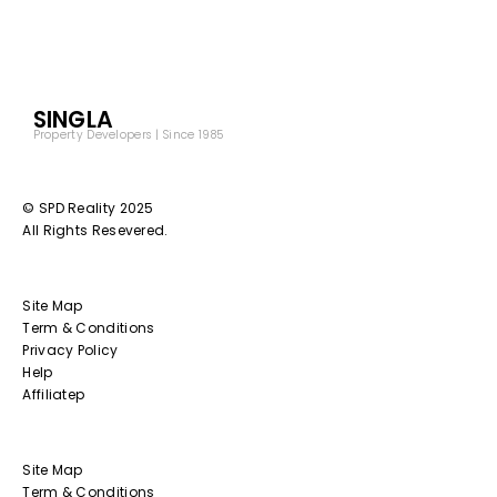
SINGLA
Property Developers | Since 1985
© SPD Reality 2025
All Rights Resevered.
Site Map
Term & Conditions
Privacy Policy
Help
Affiliatep
Site Map
Term & Conditions