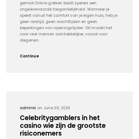
gemak Online gokken biedt spelers een
ongeëvenaarde toegankelijkheid. Wanneer je
speelt vanuit het comfort van je eigen huis, heb je
geen reistijd, geen wachttijden en geen
beperkingen van openingstijden. Dit maakt het
voor veel mensen aantrekkelijker, vooral voor
diegenen...
Continue
admlnlx
on June 26, 2026
Celebritygamblers in het
casino wie zijn de grootste
risiconemers