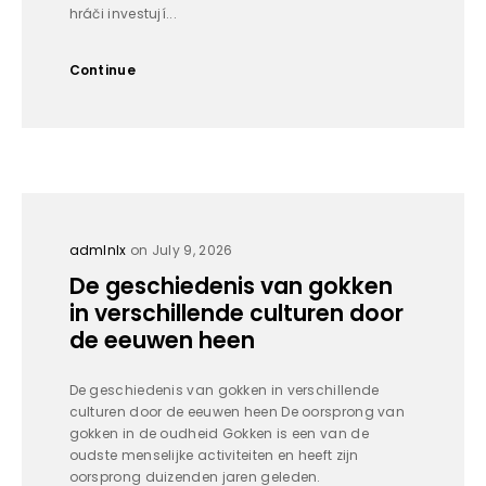
hráči investují...
Continue
admlnlx
on July 9, 2026
De geschiedenis van gokken
in verschillende culturen door
de eeuwen heen
De geschiedenis van gokken in verschillende
culturen door de eeuwen heen De oorsprong van
gokken in de oudheid Gokken is een van de
oudste menselijke activiteiten en heeft zijn
oorsprong duizenden jaren geleden.