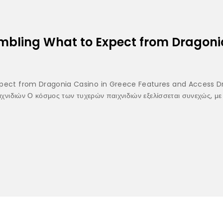
ambling What to Expect from Dragoni
pect from Dragonia Casino in Greece Features and Access Dra
νιδιών Ο κόσμος των τυχερών παιχνιδιών εξελίσσεται συνεχώς, με ν