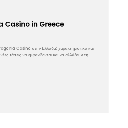
a Casino in Greece
gonia Casino στην Ελλάδα: χαρακτηριστικά και
έες τάσεις να εμφανίζονται και να αλλάζουν τη