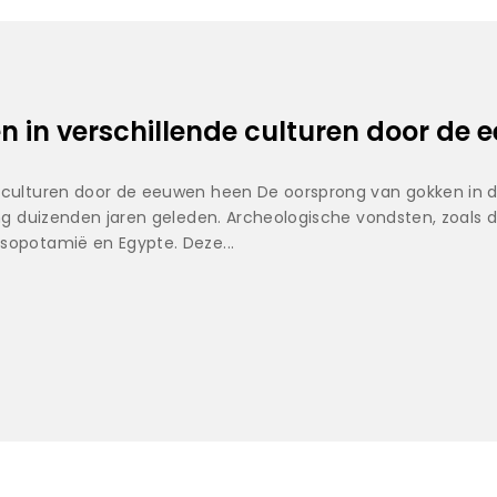
n in verschillende culturen door de
e culturen door de eeuwen heen De oorsprong van gokken in 
ong duizenden jaren geleden. Archeologische vondsten, zoals 
sopotamië en Egypte. Deze...