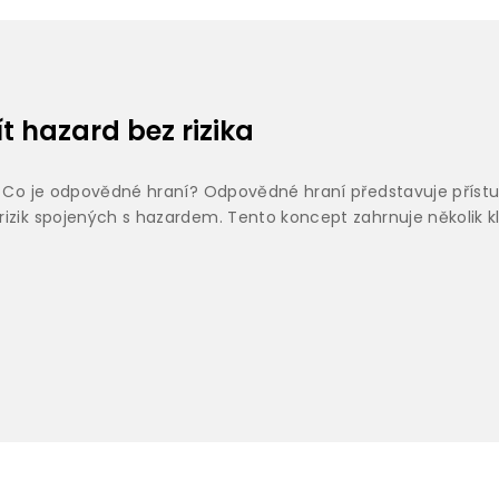
t hazard bez rizika
ka Co je odpovědné hraní? Odpovědné hraní představuje příst
izik spojených s hazardem. Tento koncept zahrnuje několik k