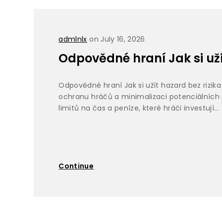
admlnlx
on July 16, 2026
Odpovědné hraní Jak si uží
Odpovědné hraní Jak si užít hazard bez rizi
ochranu hráčů a minimalizaci potenciálních r
limitů na čas a peníze, které hráči investují...
Continue