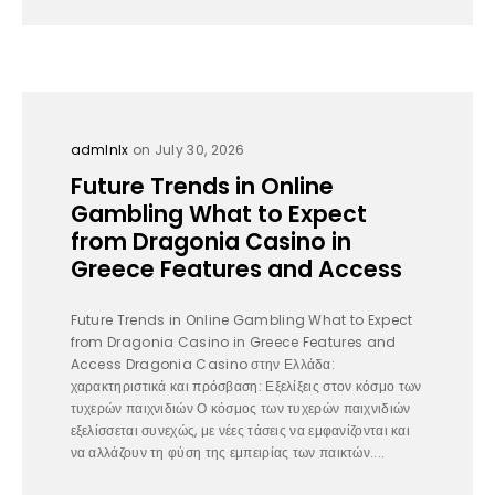
admlnlx
on July 30, 2026
Future Trends in Online
Gambling What to Expect
from Dragonia Casino in
Greece Features and Access
Future Trends in Online Gambling What to Expect
from Dragonia Casino in Greece Features and
Access Dragonia Casino στην Ελλάδα:
χαρακτηριστικά και πρόσβαση: Εξελίξεις στον κόσμο των
τυχερών παιχνιδιών Ο κόσμος των τυχερών παιχνιδιών
εξελίσσεται συνεχώς, με νέες τάσεις να εμφανίζονται και
να αλλάζουν τη φύση της εμπειρίας των παικτών....