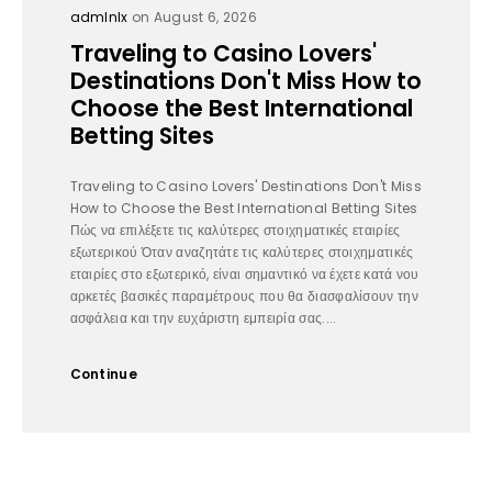
admlnlx
on August 6, 2026
Traveling to Casino Lovers'
Destinations Don't Miss How to
Choose the Best International
Betting Sites
Traveling to Casino Lovers' Destinations Don't Miss
How to Choose the Best International Betting Sites
Πώς να επιλέξετε τις καλύτερες στοιχηματικές εταιρίες
εξωτερικού Όταν αναζητάτε τις καλύτερες στοιχηματικές
εταιρίες στο εξωτερικό, είναι σημαντικό να έχετε κατά νου
αρκετές βασικές παραμέτρους που θα διασφαλίσουν την
ασφάλεια και την ευχάριστη εμπειρία σας....
Continue