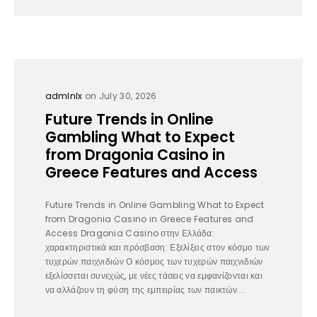
admlnlx
on July 30, 2026
Future Trends in Online
Gambling What to Expect
from Dragonia Casino in
Greece Features and Access
Future Trends in Online Gambling What to Expect
from Dragonia Casino in Greece Features and
Access Dragonia Casino στην Ελλάδα:
χαρακτηριστικά και πρόσβαση: Εξελίξεις στον κόσμο των
τυχερών παιχνιδιών Ο κόσμος των τυχερών παιχνιδιών
εξελίσσεται συνεχώς, με νέες τάσεις να εμφανίζονται και
να αλλάζουν τη φύση της εμπειρίας των παικτών....