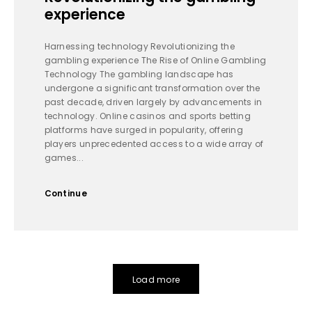
experience
Harnessing technology Revolutionizing the
gambling experience The Rise of Online Gambling
Technology The gambling landscape has
undergone a significant transformation over the
past decade, driven largely by advancements in
technology. Online casinos and sports betting
platforms have surged in popularity, offering
players unprecedented access to a wide array of
games...
Continue
Load more