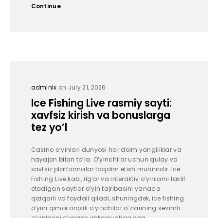
Continue
admlnlx
on July 21, 2026
Ice Fishing Live rasmiy sayti:
xavfsiz kirish va bonuslarga
tez yo’l
Casino o’yinlari dunyosi har doim yangiliklar va
hayajon bilan to’la. O’yinchilar uchun qulay va
xavfsiz platformalar taqdim etish muhimdir. Ice
Fishing Live kabi, ilg’or va interaktiv o’yinlarni taklif
etadigan saytlar o’yin tajribasini yanada
qiziqarli va foydali qiladi, shuningdek, ice fishing
o’yini qimor orqali o’yinchilar o’zlarining sevimli
o’yinlarini o’ynash imkoniyatiga ega...