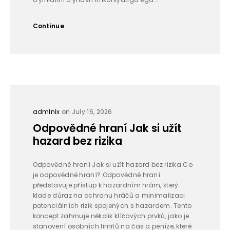
Continue
admlnlx
on July 16, 2026
Odpovědné hraní Jak si užít
hazard bez rizika
Odpovědné hraní Jak si užít hazard bez rizika Co
je odpovědné hraní? Odpovědné hraní
představuje přístup k hazardním hrám, který
klade důraz na ochranu hráčů a minimalizaci
potenciálních rizik spojených s hazardem. Tento
koncept zahrnuje několik klíčových prvků, jako je
stanovení osobních limitů na čas a peníze, které