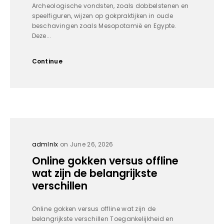
Archeologische vondsten, zoals dobbelstenen en
speelfiguren, wijzen op gokpraktijken in oude
beschavingen zoals Mesopotamië en Egypte.
Deze...
Continue
admlnlx
on June 26, 2026
Online gokken versus offline
wat zijn de belangrijkste
verschillen
Online gokken versus offline wat zijn de
belangrijkste verschillen Toegankelijkheid en