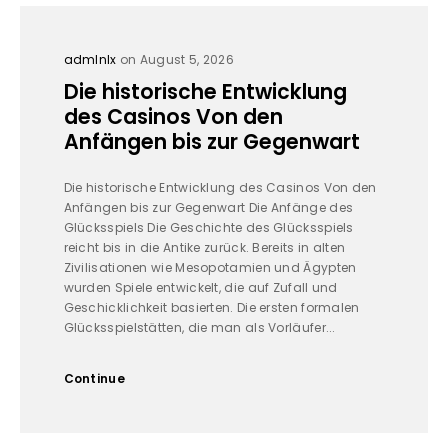
admlnlx
on August 5, 2026
Die historische Entwicklung
des Casinos Von den
Anfängen bis zur Gegenwart
Die historische Entwicklung des Casinos Von den
Anfängen bis zur Gegenwart Die Anfänge des
Glücksspiels Die Geschichte des Glücksspiels
reicht bis in die Antike zurück. Bereits in alten
Zivilisationen wie Mesopotamien und Ägypten
wurden Spiele entwickelt, die auf Zufall und
Geschicklichkeit basierten. Die ersten formalen
Glücksspielstätten, die man als Vorläufer...
Continue