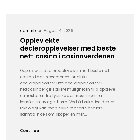
admlnlx
on August 4, 2026
Opplev ekte
dealeropplevelser med beste
nett casino i casinoverdenen
Opplev ekte dealeropplevelser med beste nett
casino i casinoverdenen Innblikk i
dealeropplevelser Ekte dealeropplevelser i
nettcasinoer gir spillere muligheten til å oppleve
atmosfæren fra fysiske casinoer, men fra
komforten av eget hjem. Ved å bruke live dealer-
teknologi kan man spille mot ekte dealere i
sanntid, noe som skaper en mer...
Continue