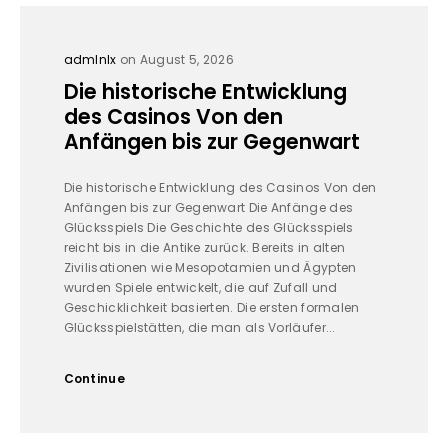
admlnlx
on August 5, 2026
Die historische Entwicklung
des Casinos Von den
Anfängen bis zur Gegenwart
Die historische Entwicklung des Casinos Von den
Anfängen bis zur Gegenwart Die Anfänge des
Glücksspiels Die Geschichte des Glücksspiels
reicht bis in die Antike zurück. Bereits in alten
Zivilisationen wie Mesopotamien und Ägypten
wurden Spiele entwickelt, die auf Zufall und
Geschicklichkeit basierten. Die ersten formalen
Glücksspielstätten, die man als Vorläufer...
Continue