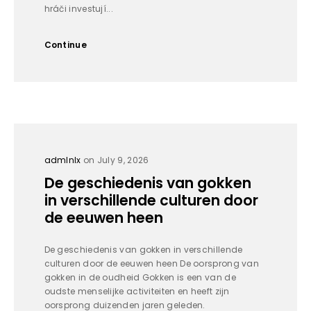
hráči investují...
Continue
admlnlx
on July 9, 2026
De geschiedenis van gokken
in verschillende culturen door
de eeuwen heen
De geschiedenis van gokken in verschillende
culturen door de eeuwen heen De oorsprong van
gokken in de oudheid Gokken is een van de
oudste menselijke activiteiten en heeft zijn
oorsprong duizenden jaren geleden.