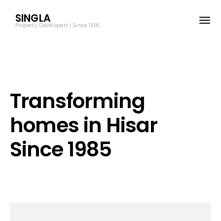
SINGLA
Property Developers | Since 1985
Transforming
homes in Hisar
Since 1985