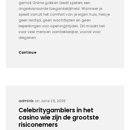
gemak Online gokken biedt spelers een
ongeëvenaarde toegankelijkheid. Wanneer je
speelt vanuit het comfort van je eigen huis, heb je
geen reistijd, geen wachttijden en geen
beperkingen van openingstijden. Dit maakt het
voor veel mensen aantrekkelijker, vooral voor
diegenen...
Continue
admlnlx
on June 26, 2026
Celebritygamblers in het
casino wie zijn de grootste
risiconemers