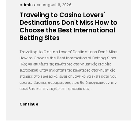
admlnlx
on August 6, 2026
Traveling to Casino Lovers'
Destinations Don't Miss How to
Choose the Best International
Betting Sites
Traveling to Casino Lovers' Destinations Don't Miss
How to Choose the Best International Betting Sites
Πώς να επιλέξετε τις καλύτερες στοιχηματικές εταιρίες
εξωτερικού Όταν αναζητάτε τις καλύτερες στοιχηματικές
εταιρίες στο εξωτερικό, είναι σημαντικό να έχετε κατά νου
αρκετές βασικές παραμέτρους που θα διασφαλίσουν την
ασφάλεια και την ευχάριστη εμπειρία σας....
Continue