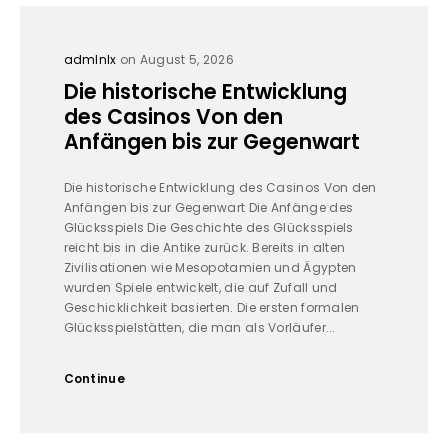
admlnlx
on August 5, 2026
Die historische Entwicklung
des Casinos Von den
Anfängen bis zur Gegenwart
Die historische Entwicklung des Casinos Von den
Anfängen bis zur Gegenwart Die Anfänge des
Glücksspiels Die Geschichte des Glücksspiels
reicht bis in die Antike zurück. Bereits in alten
Zivilisationen wie Mesopotamien und Ägypten
wurden Spiele entwickelt, die auf Zufall und
Geschicklichkeit basierten. Die ersten formalen
Glücksspielstätten, die man als Vorläufer...
Continue