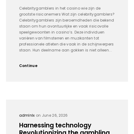
Celebritygamblers in het casino wie zijn de
grootste risiconemers Wat zijn celebritygamblers?
Celebritygamblers zijn beroemdheden die bekend
staan om hun avontuurlijke en vaak risicovolle
speelgewoonten in casino’s. Deze individuen
variëren van filmsterren en muzikanten tot
professionele atleten die vaak in de schijnwerpers
staan. Hun deelname aan gokken is niet alleen...
Continue
admlnlx
on June 26, 2026
Harnessing technology
Revolutionizing the gambling