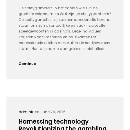
Celebritygamblers in het casino wie zijn de
grootste risiconemers Wat zijn celebritygamblers?
Celebritygamblers zijn beroemdheden die bekend
staan om hun avontuurlijke en vaak risicovolle
speelgewoonten in casino’s. Deze individuen
variëren van filmsterren en muzikanten tot
professionele atleten die vaak in de schijnwerpers
staan. Hun deelname aan gokken is niet alleen...
Continue
admlnlx
on June 26, 2026
Harnessing technology
Revolutionizing the gambling