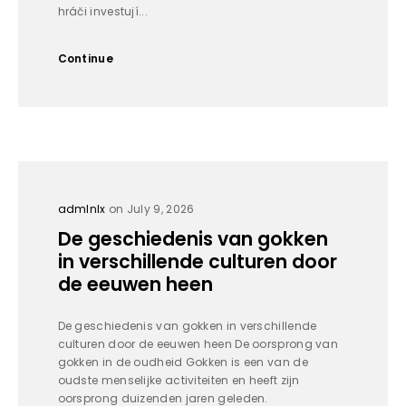
hráči investují...
Continue
admlnlx
on July 9, 2026
De geschiedenis van gokken
in verschillende culturen door
de eeuwen heen
De geschiedenis van gokken in verschillende
culturen door de eeuwen heen De oorsprong van
gokken in de oudheid Gokken is een van de
oudste menselijke activiteiten en heeft zijn
oorsprong duizenden jaren geleden.