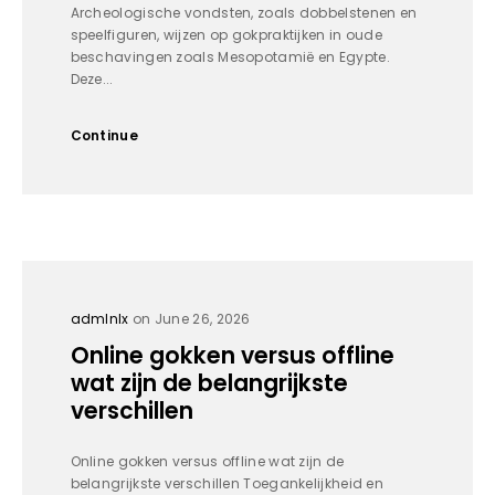
Archeologische vondsten, zoals dobbelstenen en
speelfiguren, wijzen op gokpraktijken in oude
beschavingen zoals Mesopotamië en Egypte.
Deze...
Continue
admlnlx
on June 26, 2026
Online gokken versus offline
wat zijn de belangrijkste
verschillen
Online gokken versus offline wat zijn de
belangrijkste verschillen Toegankelijkheid en