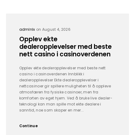
admlnlx
on August 4, 2026
Opplev ekte
dealeropplevelser med beste
nett casino i casinoverdenen
Opplev ekte dealeropplevelser med beste nett
casino i casinoverdenen Innblikk i
dealeropplevelser Ekte dealeropplevelser i
nettcasinoer gir spillere muligheten til å oppleve
atmosfæren fra fysiske casinoer, men fra
komforten av eget hjem. Ved å bruke live dealer-
teknologi kan man spille mot ekte dealere i
sanntid, noe som skaper en mer...
Continue