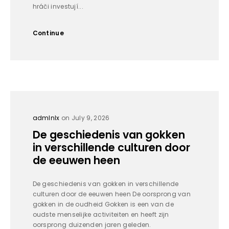
hráči investují...
Continue
admlnlx
on July 9, 2026
De geschiedenis van gokken
in verschillende culturen door
de eeuwen heen
De geschiedenis van gokken in verschillende
culturen door de eeuwen heen De oorsprong van
gokken in de oudheid Gokken is een van de
oudste menselijke activiteiten en heeft zijn
oorsprong duizenden jaren geleden.