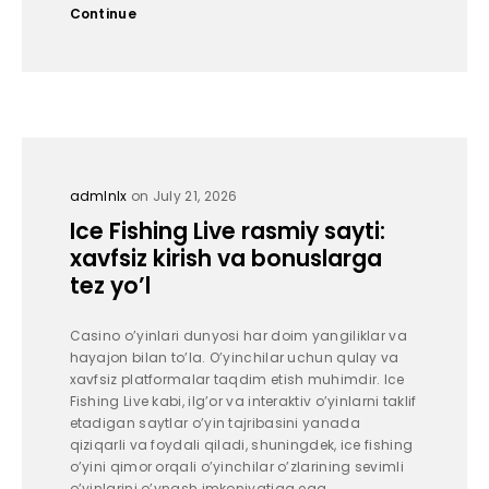
Continue
admlnlx
on July 21, 2026
Ice Fishing Live rasmiy sayti:
xavfsiz kirish va bonuslarga
tez yo’l
Casino o’yinlari dunyosi har doim yangiliklar va
hayajon bilan to’la. O’yinchilar uchun qulay va
xavfsiz platformalar taqdim etish muhimdir. Ice
Fishing Live kabi, ilg’or va interaktiv o’yinlarni taklif
etadigan saytlar o’yin tajribasini yanada
qiziqarli va foydali qiladi, shuningdek, ice fishing
o’yini qimor orqali o’yinchilar o’zlarining sevimli
o’yinlarini o’ynash imkoniyatiga ega...