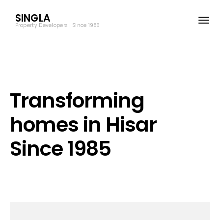
SINGLA
Property Developers | Since 1985
Transforming
homes in Hisar
Since 1985