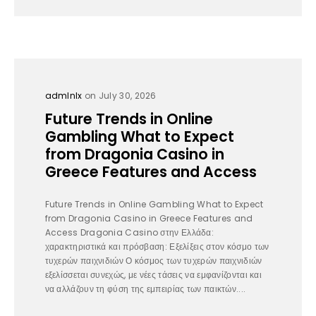
admlnlx
on July 30, 2026
Future Trends in Online
Gambling What to Expect
from Dragonia Casino in
Greece Features and Access
Future Trends in Online Gambling What to Expect
from Dragonia Casino in Greece Features and
Access Dragonia Casino στην Ελλάδα:
χαρακτηριστικά και πρόσβαση: Εξελίξεις στον κόσμο των
τυχερών παιχνιδιών Ο κόσμος των τυχερών παιχνιδιών
εξελίσσεται συνεχώς, με νέες τάσεις να εμφανίζονται και
να αλλάζουν τη φύση της εμπειρίας των παικτών....