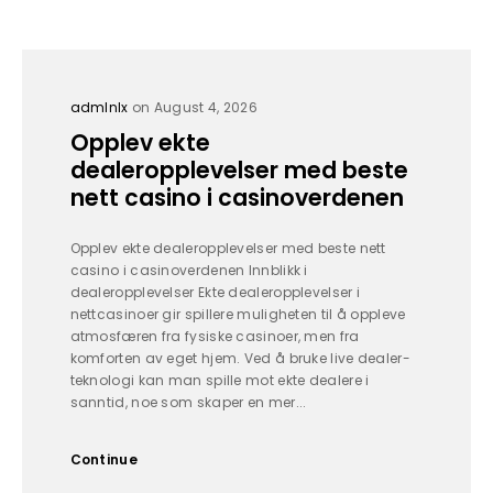
admlnlx
on August 4, 2026
Opplev ekte
dealeropplevelser med beste
nett casino i casinoverdenen
Opplev ekte dealeropplevelser med beste nett
casino i casinoverdenen Innblikk i
dealeropplevelser Ekte dealeropplevelser i
nettcasinoer gir spillere muligheten til å oppleve
atmosfæren fra fysiske casinoer, men fra
komforten av eget hjem. Ved å bruke live dealer-
teknologi kan man spille mot ekte dealere i
sanntid, noe som skaper en mer...
Continue