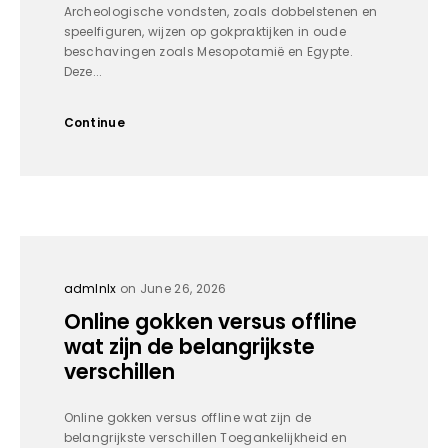
Archeologische vondsten, zoals dobbelstenen en
speelfiguren, wijzen op gokpraktijken in oude
beschavingen zoals Mesopotamië en Egypte.
Deze...
Continue
admlnlx
on June 26, 2026
Online gokken versus offline
wat zijn de belangrijkste
verschillen
Online gokken versus offline wat zijn de
belangrijkste verschillen Toegankelijkheid en