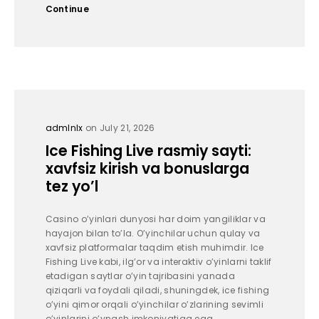
Continue
admlnlx
on July 21, 2026
Ice Fishing Live rasmiy sayti:
xavfsiz kirish va bonuslarga
tez yo’l
Casino o’yinlari dunyosi har doim yangiliklar va
hayajon bilan to’la. O’yinchilar uchun qulay va
xavfsiz platformalar taqdim etish muhimdir. Ice
Fishing Live kabi, ilg’or va interaktiv o’yinlarni taklif
etadigan saytlar o’yin tajribasini yanada
qiziqarli va foydali qiladi, shuningdek, ice fishing
o’yini qimor orqali o’yinchilar o’zlarining sevimli
o’yinlarini o’ynash imkoniyatiga ega...