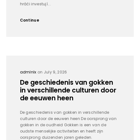
hráči investují...
Continue
admlnlx
on July 9, 2026
De geschiedenis van gokken
in verschillende culturen door
de eeuwen heen
De geschiedenis van gokken in verschillende
culturen door de eeuwen heen De oorsprong van
gokken in de oudheid Gokken is een van de
oudste menselijke activiteiten en heeft zijn
oorsprong duizenden jaren geleden.