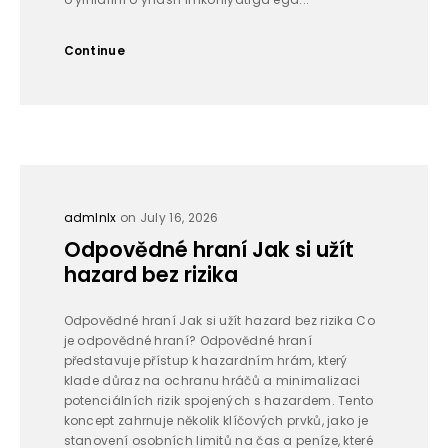
Continue
admlnlx
on July 16, 2026
Odpovědné hraní Jak si užít
hazard bez rizika
Odpovědné hraní Jak si užít hazard bez rizika Co
je odpovědné hraní? Odpovědné hraní
představuje přístup k hazardním hrám, který
klade důraz na ochranu hráčů a minimalizaci
potenciálních rizik spojených s hazardem. Tento
koncept zahrnuje několik klíčových prvků, jako je
stanovení osobních limitů na čas a peníze, které