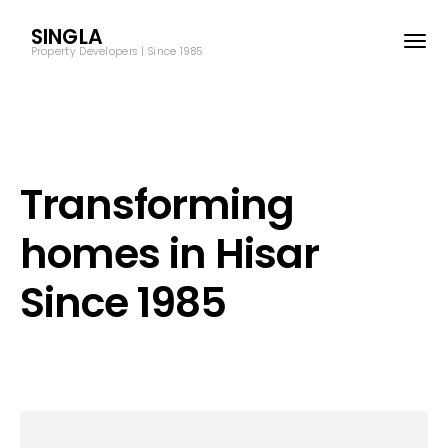
SINGLA
Property Developers | Since 1985
Transforming
homes in Hisar
Since 1985