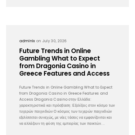
admlnlx
on July 30, 2026
Future Trends in Online
Gambling What to Expect
from Dragonia Casino in
Greece Features and Access
Future Trends in Online Gambling What to Expect
from Dragonia Casino in Greece Features and
Access Dragonia Casino στην Ελλάδα:
χαρακτηριστικά και πρόσβαση: Εξελίξεις στον κόσμο των
τυχερών παιχνιδιών Ο κόσμος των τυχερών παιχνιδιών
εξελίσσεται συνεχώς, με νέες τάσεις να εμφανίζονται και
να αλλάζουν τη φύση της εμπειρίας των παικτών....