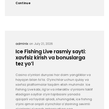
Continue
admlnlx
on July 21, 2026
Ice Fishing Live rasmiy sayti:
xavfsiz kirish va bonuslarga
tez yo’l
Casino o’yinlari dunyosi har doim yangiliklar va
hayajon bilan to’la. O’yinchilar uchun qulay va
xavfsiz platformalar taqdim etish muhimdir. Ice
Fishing Live kabi, ilg’or va interaktiv o’yinlarni taklif
etadigan saytlar o’yin tajribasini yanada
qiziqarli va foydali qiladi, shuningdek, ice fishing
o’yini qimor orqali o’yinchilar o’zlarining sevimli
o’yinlarini o’ynash imkoniyatiga ega...