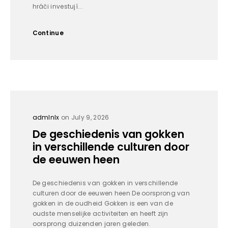
hráči investují...
Continue
admlnlx
on July 9, 2026
De geschiedenis van gokken
in verschillende culturen door
de eeuwen heen
De geschiedenis van gokken in verschillende
culturen door de eeuwen heen De oorsprong van
gokken in de oudheid Gokken is een van de
oudste menselijke activiteiten en heeft zijn
oorsprong duizenden jaren geleden.