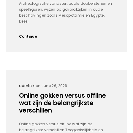
Archeologische vondsten, zoals dobbelstenen en
speelfiguren, wijzen op gokpraktijken in oude
beschavingen zoals Mesopotamië en Egypte.
Deze...
Continue
admlnlx
on June 26, 2026
Online gokken versus offline
wat zijn de belangrijkste
verschillen
Online gokken versus offline wat zijn de
belangrijkste verschillen Toegankelijkheid en