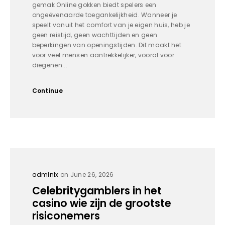
gemak Online gokken biedt spelers een
ongeëvenaarde toegankelijkheid. Wanneer je
speelt vanuit het comfort van je eigen huis, heb je
geen reistijd, geen wachttijden en geen
beperkingen van openingstijden. Dit maakt het
voor veel mensen aantrekkelijker, vooral voor
diegenen...
Continue
admlnlx
on June 26, 2026
Celebritygamblers in het
casino wie zijn de grootste
risiconemers