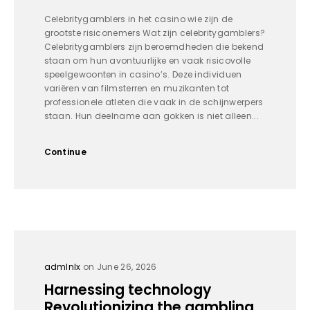
Celebritygamblers in het casino wie zijn de
grootste risiconemers Wat zijn celebritygamblers?
Celebritygamblers zijn beroemdheden die bekend
staan om hun avontuurlijke en vaak risicovolle
speelgewoonten in casino’s. Deze individuen
variëren van filmsterren en muzikanten tot
professionele atleten die vaak in de schijnwerpers
staan. Hun deelname aan gokken is niet alleen...
Continue
admlnlx
on June 26, 2026
Harnessing technology
Revolutionizing the gambling