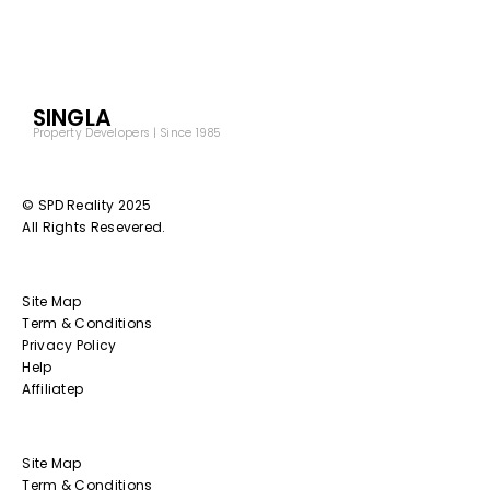
SINGLA
Property Developers | Since 1985
© SPD Reality 2025
All Rights Resevered.
Site Map
Term & Conditions
Privacy Policy
Help
Affiliatep
Site Map
Term & Conditions