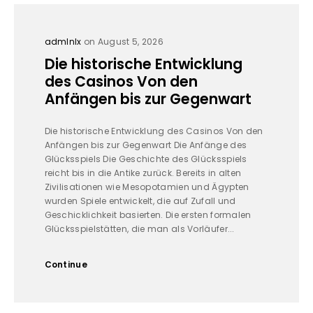
admlnlx
on August 5, 2026
Die historische Entwicklung
des Casinos Von den
Anfängen bis zur Gegenwart
Die historische Entwicklung des Casinos Von den
Anfängen bis zur Gegenwart Die Anfänge des
Glücksspiels Die Geschichte des Glücksspiels
reicht bis in die Antike zurück. Bereits in alten
Zivilisationen wie Mesopotamien und Ägypten
wurden Spiele entwickelt, die auf Zufall und
Geschicklichkeit basierten. Die ersten formalen
Glücksspielstätten, die man als Vorläufer...
Continue