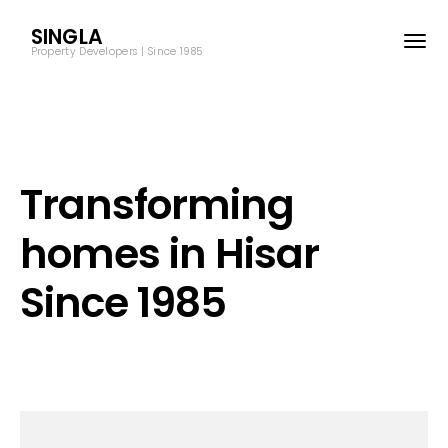
SINGLA
Property Developers | Since 1985
Transforming
homes in Hisar
Since 1985