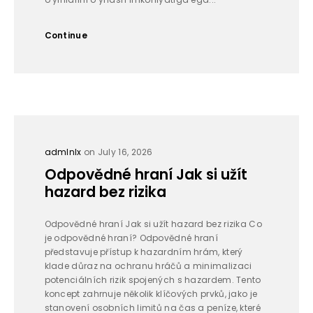
Continue
admlnlx
on July 16, 2026
Odpovědné hraní Jak si užít
hazard bez rizika
Odpovědné hraní Jak si užít hazard bez rizika Co
je odpovědné hraní? Odpovědné hraní
představuje přístup k hazardním hrám, který
klade důraz na ochranu hráčů a minimalizaci
potenciálních rizik spojených s hazardem. Tento
koncept zahrnuje několik klíčových prvků, jako je
stanovení osobních limitů na čas a peníze, které