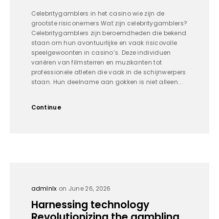
Celebritygamblers in het casino wie zijn de
grootste risiconemers Wat zijn celebritygamblers?
Celebritygamblers zijn beroemdheden die bekend
staan om hun avontuurlijke en vaak risicovolle
speelgewoonten in casino’s. Deze individuen
variëren van filmsterren en muzikanten tot
professionele atleten die vaak in de schijnwerpers
staan. Hun deelname aan gokken is niet alleen...
Continue
admlnlx
on June 26, 2026
Harnessing technology
Revolutionizing the gambling