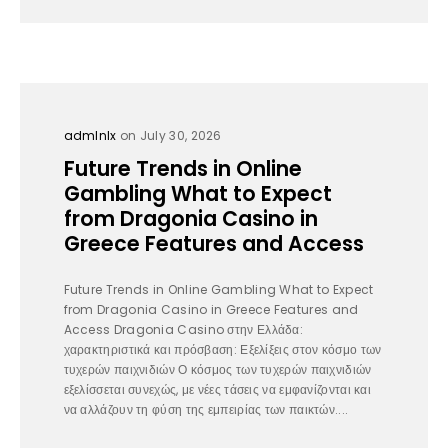
admlnlx
on July 30, 2026
Future Trends in Online
Gambling What to Expect
from Dragonia Casino in
Greece Features and Access
Future Trends in Online Gambling What to Expect
from Dragonia Casino in Greece Features and
Access Dragonia Casino στην Ελλάδα:
χαρακτηριστικά και πρόσβαση: Εξελίξεις στον κόσμο των
τυχερών παιχνιδιών Ο κόσμος των τυχερών παιχνιδιών
εξελίσσεται συνεχώς, με νέες τάσεις να εμφανίζονται και
να αλλάζουν τη φύση της εμπειρίας των παικτών....