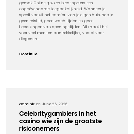
gemak Online gokken biedt spelers een
ongeëvenaarde toegankelijkheid. Wanneer je
speelt vanuit het comfort van je eigen huis, heb je
geen reistijd, geen wachttijden en geen
beperkingen van openingstijden. Dit maakt het
voor veel mensen aantrekkelijker, vooral voor
diegenen...
Continue
admlnlx
on June 26, 2026
Celebritygamblers in het
casino wie zijn de grootste
risiconemers