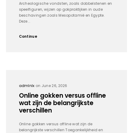
Archeologische vondsten, zoals dobbelstenen en
speelfiguren, wijzen op gokpraktijken in oude
beschavingen zoals Mesopotamië en Egypte.
Deze...
Continue
admlnlx
on June 26, 2026
Online gokken versus offline
wat zijn de belangrijkste
verschillen
Online gokken versus offline wat zijn de
belangrijkste verschillen Toegankelijkheid en