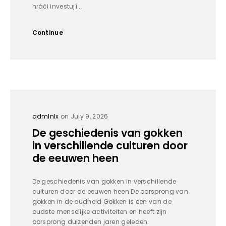
hráči investují...
Continue
admlnlx
on July 9, 2026
De geschiedenis van gokken
in verschillende culturen door
de eeuwen heen
De geschiedenis van gokken in verschillende
culturen door de eeuwen heen De oorsprong van
gokken in de oudheid Gokken is een van de
oudste menselijke activiteiten en heeft zijn
oorsprong duizenden jaren geleden.