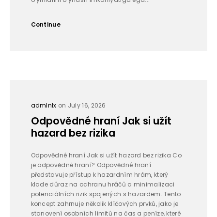
Continue
admlnlx
on July 16, 2026
Odpovědné hraní Jak si užít
hazard bez rizika
Odpovědné hraní Jak si užít hazard bez rizika Co
je odpovědné hraní? Odpovědné hraní
představuje přístup k hazardním hrám, který
klade důraz na ochranu hráčů a minimalizaci
potenciálních rizik spojených s hazardem. Tento
koncept zahrnuje několik klíčových prvků, jako je
stanovení osobních limitů na čas a peníze, které