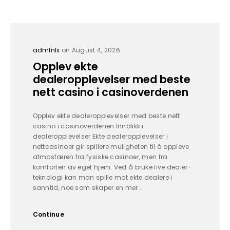
admlnlx
on August 4, 2026
Opplev ekte
dealeropplevelser med beste
nett casino i casinoverdenen
Opplev ekte dealeropplevelser med beste nett
casino i casinoverdenen Innblikk i
dealeropplevelser Ekte dealeropplevelser i
nettcasinoer gir spillere muligheten til å oppleve
atmosfæren fra fysiske casinoer, men fra
komforten av eget hjem. Ved å bruke live dealer-
teknologi kan man spille mot ekte dealere i
sanntid, noe som skaper en mer...
Continue