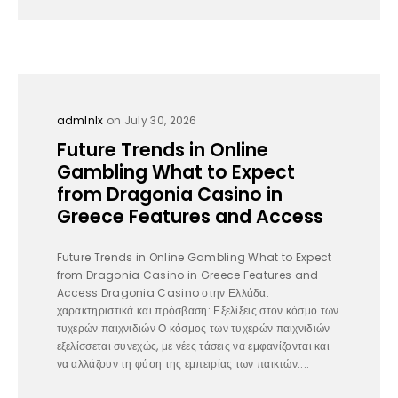
admlnlx
on July 30, 2026
Future Trends in Online
Gambling What to Expect
from Dragonia Casino in
Greece Features and Access
Future Trends in Online Gambling What to Expect
from Dragonia Casino in Greece Features and
Access Dragonia Casino στην Ελλάδα:
χαρακτηριστικά και πρόσβαση: Εξελίξεις στον κόσμο των
τυχερών παιχνιδιών Ο κόσμος των τυχερών παιχνιδιών
εξελίσσεται συνεχώς, με νέες τάσεις να εμφανίζονται και
να αλλάζουν τη φύση της εμπειρίας των παικτών....