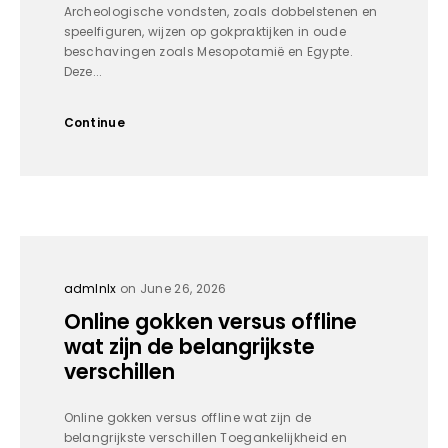
Archeologische vondsten, zoals dobbelstenen en
speelfiguren, wijzen op gokpraktijken in oude
beschavingen zoals Mesopotamië en Egypte.
Deze...
Continue
admlnlx
on June 26, 2026
Online gokken versus offline
wat zijn de belangrijkste
verschillen
Online gokken versus offline wat zijn de
belangrijkste verschillen Toegankelijkheid en