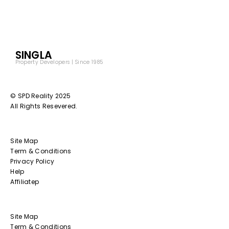
SINGLA
Property Developers | Since 1985
© SPD Reality 2025
All Rights Resevered.
Site Map
Term & Conditions
Privacy Policy
Help
Affiliatep
Site Map
Term & Conditions