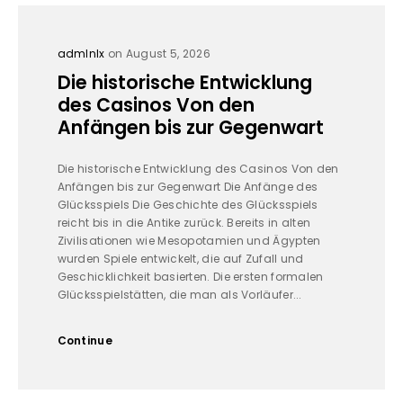
admlnlx
on August 5, 2026
Die historische Entwicklung
des Casinos Von den
Anfängen bis zur Gegenwart
Die historische Entwicklung des Casinos Von den
Anfängen bis zur Gegenwart Die Anfänge des
Glücksspiels Die Geschichte des Glücksspiels
reicht bis in die Antike zurück. Bereits in alten
Zivilisationen wie Mesopotamien und Ägypten
wurden Spiele entwickelt, die auf Zufall und
Geschicklichkeit basierten. Die ersten formalen
Glücksspielstätten, die man als Vorläufer...
Continue