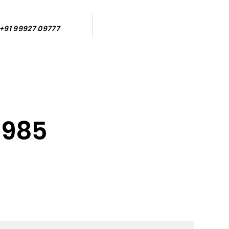
 +91 99927 09777
1985