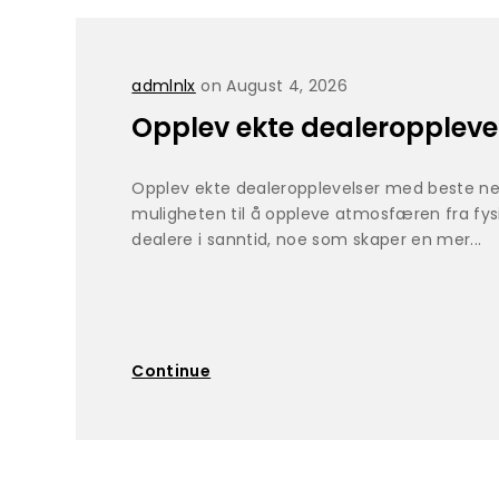
admlnlx
on August 4, 2026
Opplev ekte dealeroppleve
Opplev ekte dealeropplevelser med beste nett 
muligheten til å oppleve atmosfæren fra fys
dealere i sanntid, noe som skaper en mer...
Continue