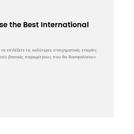
se the Best International
επιλέξετε τις καλύτερες στοιχηματικές εταιρίες
αρκετές βασικές παραμέτρους που θα διασφαλίσουν