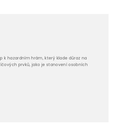
up k hazardním hrám, který klade důraz na
líčových prvků, jako je stanovení osobních