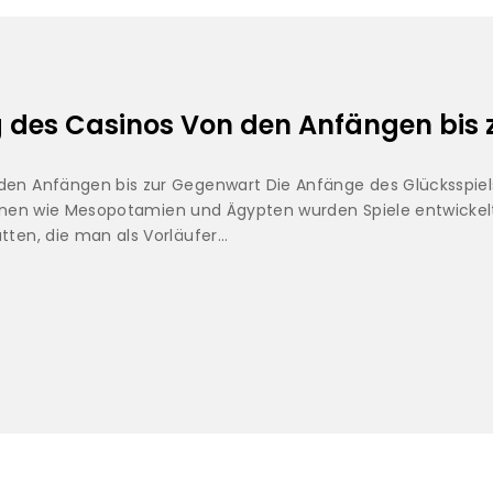
ng des Casinos Von den Anfängen bis
 den Anfängen bis zur Gegenwart Die Anfänge des Glücksspiels
sationen wie Mesopotamien und Ägypten wurden Spiele entwickelt
ten, die man als Vorläufer...