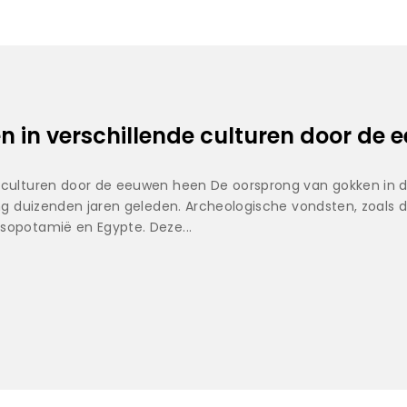
n in verschillende culturen door de
e culturen door de eeuwen heen De oorsprong van gokken in 
ong duizenden jaren geleden. Archeologische vondsten, zoals 
sopotamië en Egypte. Deze...