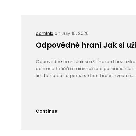
admlnlx
on July 16, 2026
Odpovědné hraní Jak si uží
Odpovědné hraní Jak si užít hazard bez rizi
ochranu hráčů a minimalizaci potenciálních r
limitů na čas a peníze, které hráči investují...
Continue