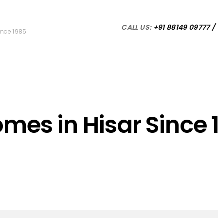
CALL US:
+91 88149 09777 /
ince 1985
mes in Hisar Since 