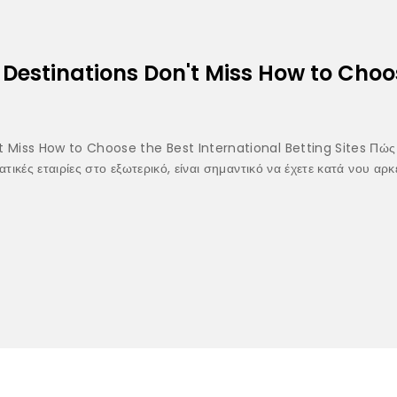
' Destinations Don't Miss How to Choo
 Miss How to Choose the Best International Betting Sites Πώς να 
ατικές εταιρίες στο εξωτερικό, είναι σημαντικό να έχετε κατά νου 