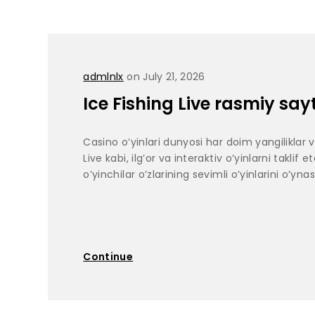
admlnlx
on July 21, 2026
Ice Fishing Live rasmiy sayt
Casino o’yinlari dunyosi har doim yangiliklar 
Live kabi, ilg’or va interaktiv o’yinlarni taklif
o’yinchilar o’zlarining sevimli o’yinlarini o’yn
Continue