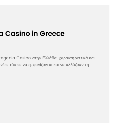
a Casino in Greece
gonia Casino στην Ελλάδα: χαρακτηριστικά και
έες τάσεις να εμφανίζονται και να αλλάζουν τη