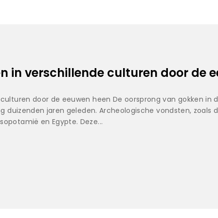
n in verschillende culturen door de
e culturen door de eeuwen heen De oorsprong van gokken in 
ong duizenden jaren geleden. Archeologische vondsten, zoals 
sopotamië en Egypte. Deze...