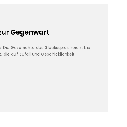
 zur Gegenwart
 Die Geschichte des Glücksspiels reicht bis
, die auf Zufall und Geschicklichkeit