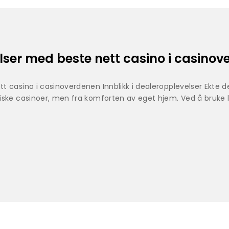
lser med beste nett casino i casino
casino i casinoverdenen Innblikk i dealeropplevelser Ekte dea
iske casinoer, men fra komforten av eget hjem. Ved å bruke l