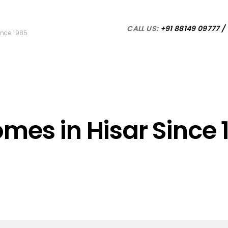
CALL US:
+91 88149 09777 /
ince 1985
mes in Hisar Since 