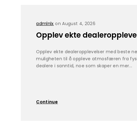
admlnlx
on August 4, 2026
Opplev ekte dealeroppleve
Opplev ekte dealeropplevelser med beste nett 
muligheten til å oppleve atmosfæren fra fys
dealere i sanntid, noe som skaper en mer...
Continue