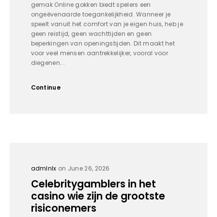
gemak Online gokken biedt spelers een
ongeëvenaarde toegankelijkheid. Wanneer je
speelt vanuit het comfort van je eigen huis, heb je
geen reistijd, geen wachttijden en geen
beperkingen van openingstijden. Dit maakt het
voor veel mensen aantrekkelijker, vooral voor
diegenen...
Continue
admlnlx
on June 26, 2026
Celebritygamblers in het
casino wie zijn de grootste
risiconemers