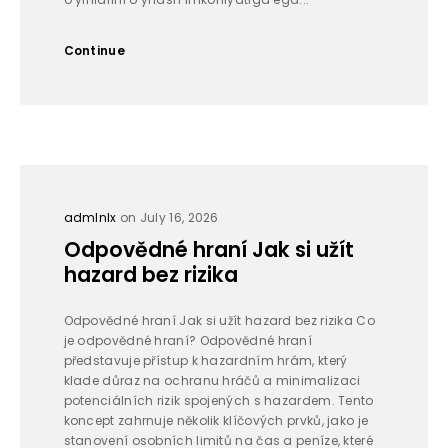
Continue
admlnlx
on July 16, 2026
Odpovědné hraní Jak si užít
hazard bez rizika
Odpovědné hraní Jak si užít hazard bez rizika Co
je odpovědné hraní? Odpovědné hraní
představuje přístup k hazardním hrám, který
klade důraz na ochranu hráčů a minimalizaci
potenciálních rizik spojených s hazardem. Tento
koncept zahrnuje několik klíčových prvků, jako je
stanovení osobních limitů na čas a peníze, které