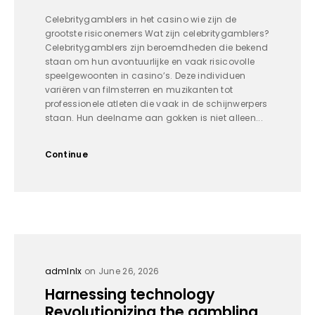
Celebritygamblers in het casino wie zijn de
grootste risiconemers Wat zijn celebritygamblers?
Celebritygamblers zijn beroemdheden die bekend
staan om hun avontuurlijke en vaak risicovolle
speelgewoonten in casino’s. Deze individuen
variëren van filmsterren en muzikanten tot
professionele atleten die vaak in de schijnwerpers
staan. Hun deelname aan gokken is niet alleen...
Continue
admlnlx
on June 26, 2026
Harnessing technology
Revolutionizing the gambling