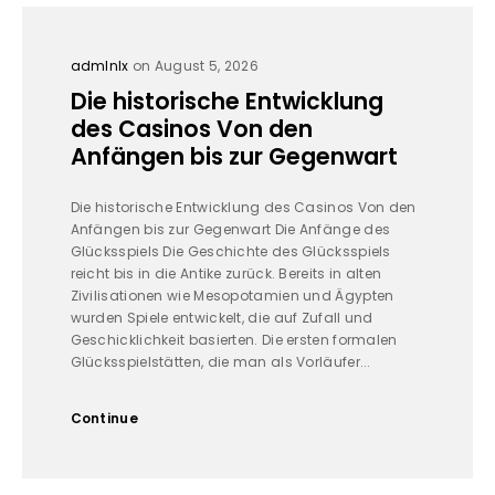
admlnlx
on August 5, 2026
Die historische Entwicklung
des Casinos Von den
Anfängen bis zur Gegenwart
Die historische Entwicklung des Casinos Von den
Anfängen bis zur Gegenwart Die Anfänge des
Glücksspiels Die Geschichte des Glücksspiels
reicht bis in die Antike zurück. Bereits in alten
Zivilisationen wie Mesopotamien und Ägypten
wurden Spiele entwickelt, die auf Zufall und
Geschicklichkeit basierten. Die ersten formalen
Glücksspielstätten, die man als Vorläufer...
Continue