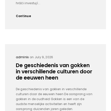
hráči investují...
Continue
admlnlx
on July 9, 2026
De geschiedenis van gokken
in verschillende culturen door
de eeuwen heen
De geschiedenis van gokken in verschillende
culturen door de eeuwen heen De oorsprong van
gokken in de oudheid Gokken is een van de
oudste menselijke activiteiten en heeft zijn
oorsprong duizenden jaren geleden.