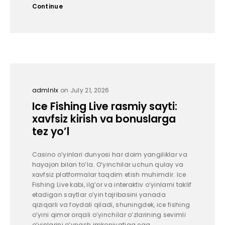
Continue
admlnlx
on July 21, 2026
Ice Fishing Live rasmiy sayti:
xavfsiz kirish va bonuslarga
tez yo’l
Casino o’yinlari dunyosi har doim yangiliklar va
hayajon bilan to’la. O’yinchilar uchun qulay va
xavfsiz platformalar taqdim etish muhimdir. Ice
Fishing Live kabi, ilg’or va interaktiv o’yinlarni taklif
etadigan saytlar o’yin tajribasini yanada
qiziqarli va foydali qiladi, shuningdek, ice fishing
o’yini qimor orqali o’yinchilar o’zlarining sevimli
o’yinlarini o’ynash imkoniyatiga ega...