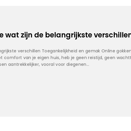
e wat zijn de belangrijkste verschille
angrijkste verschillen Toegankelijkheid en gemak Online gokk
et comfort van je eigen huis, heb je geen reistijd, geen wach
n aantrekkelijker, vooral voor diegenen...