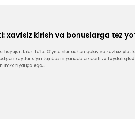
i: xavfsiz kirish va bonuslarga tez yo’
va hayajon bilan to’la. O’yinchilar uchun qulay va xavfsiz pla
 etadigan saytlar o’yin tajribasini yanada qiziqarli va foydali qila
ash imkoniyatiga ega...