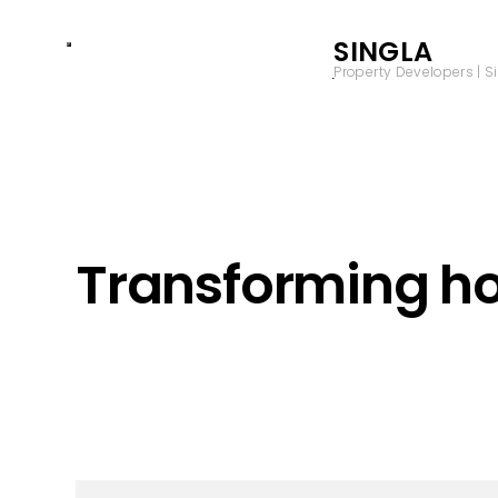
SINGLA
Property Developers | S
Transforming ho