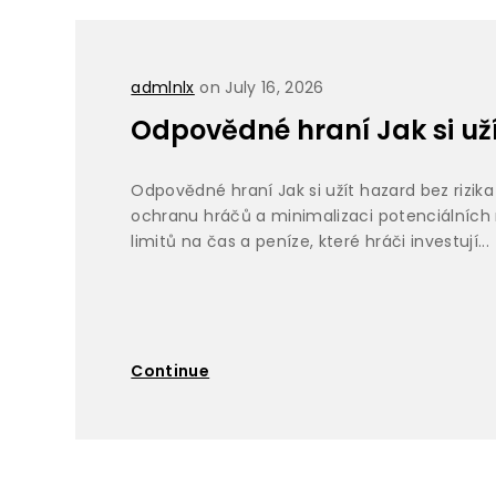
admlnlx
on July 16, 2026
Odpovědné hraní Jak si uží
Odpovědné hraní Jak si užít hazard bez rizi
ochranu hráčů a minimalizaci potenciálních r
limitů na čas a peníze, které hráči investují...
Continue