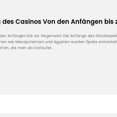
ng des Casinos Von den Anfängen bis
 den Anfängen bis zur Gegenwart Die Anfänge des Glücksspiels
sationen wie Mesopotamien und Ägypten wurden Spiele entwickelt
ten, die man als Vorläufer...