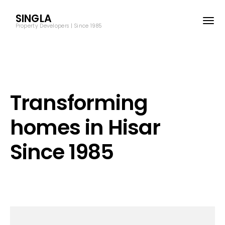
SINGLA
Property Developers | Since 1985
Transforming
homes in Hisar
Since 1985