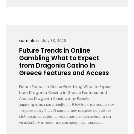
admlnlx
on July 30, 2026
Future Trends in Online
Gambling What to Expect
from Dragonia Casino in
Greece Features and Access
Future Trends in Online Gambling What to Expect
from Dragonia Casino in Greece Features and
Access Dragonia Casino στην Ελλάδα:
χαρακτηριστικά και πρόσβαση: Εξελίξεις στον κόσμο των
τυχερών παιχνιδιών Ο κόσμος των τυχερών παιχνιδιών
εξελίσσεται συνεχώς, με νέες τάσεις να εμφανίζονται και
να αλλάζουν τη φύση της εμπειρίας των παικτών....