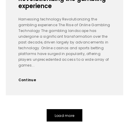
experience
Harnessing technology Revolutionizing the
gambling experience The Rise of Online Gambling
Technology The gambling landscape has
undergone a significant transformation over the
past decade, driven largely by advancements in
technology. Online casinos and sports betting
platforms have surged in popularity, offering
players unprecedented access to a wide array of
games...
Continue
Load more