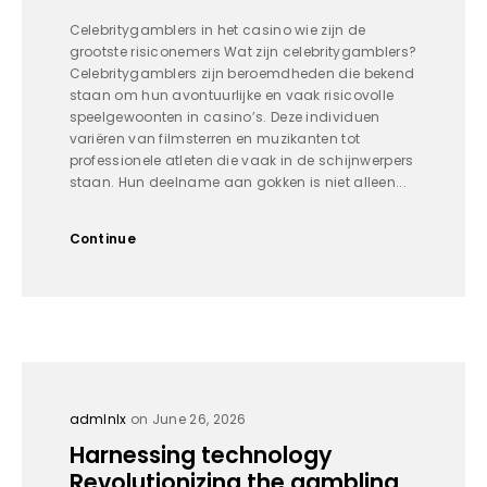
Celebritygamblers in het casino wie zijn de
grootste risiconemers Wat zijn celebritygamblers?
Celebritygamblers zijn beroemdheden die bekend
staan om hun avontuurlijke en vaak risicovolle
speelgewoonten in casino’s. Deze individuen
variëren van filmsterren en muzikanten tot
professionele atleten die vaak in de schijnwerpers
staan. Hun deelname aan gokken is niet alleen...
Continue
admlnlx
on June 26, 2026
Harnessing technology
Revolutionizing the gambling