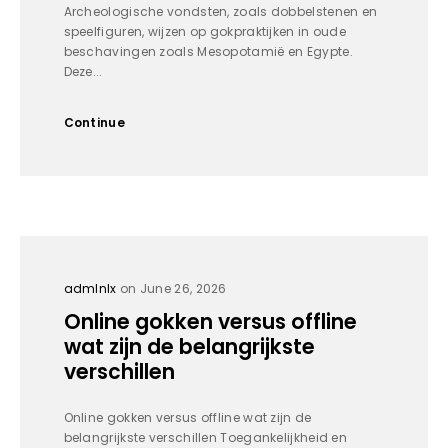
Archeologische vondsten, zoals dobbelstenen en
speelfiguren, wijzen op gokpraktijken in oude
beschavingen zoals Mesopotamië en Egypte.
Deze...
Continue
admlnlx
on June 26, 2026
Online gokken versus offline
wat zijn de belangrijkste
verschillen
Online gokken versus offline wat zijn de
belangrijkste verschillen Toegankelijkheid en