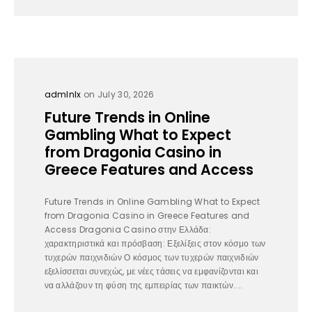
admlnlx
on July 30, 2026
Future Trends in Online
Gambling What to Expect
from Dragonia Casino in
Greece Features and Access
Future Trends in Online Gambling What to Expect
from Dragonia Casino in Greece Features and
Access Dragonia Casino στην Ελλάδα:
χαρακτηριστικά και πρόσβαση: Εξελίξεις στον κόσμο των
τυχερών παιχνιδιών Ο κόσμος των τυχερών παιχνιδιών
εξελίσσεται συνεχώς, με νέες τάσεις να εμφανίζονται και
να αλλάζουν τη φύση της εμπειρίας των παικτών....