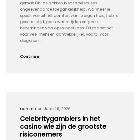
gemak Online gokken biedt spelers een
ongeëvenaarde toegankelijkheid. Wanneer je
speelt vanuit het comfort van je eigen huis, heb je
geen reistijd, geen wachttijden en geen
beperkingen van openingstijden. Dit maakt het
voor veel mensen aantrekkelijker, vooral voor
diegenen...
Continue
admlnlx
on June 26, 2026
Celebritygamblers in het
casino wie zijn de grootste
risiconemers