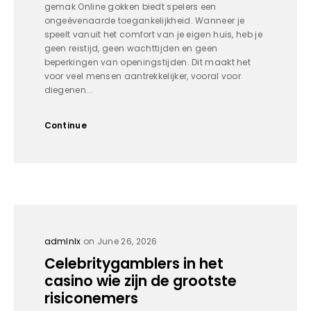
gemak Online gokken biedt spelers een
ongeëvenaarde toegankelijkheid. Wanneer je
speelt vanuit het comfort van je eigen huis, heb je
geen reistijd, geen wachttijden en geen
beperkingen van openingstijden. Dit maakt het
voor veel mensen aantrekkelijker, vooral voor
diegenen...
Continue
admlnlx
on June 26, 2026
Celebritygamblers in het
casino wie zijn de grootste
risiconemers