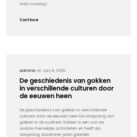
hráči investují...
Continue
admlnlx
on July 9, 2026
De geschiedenis van gokken
in verschillende culturen door
de eeuwen heen
De geschiedenis van gokken in verschillende
culturen door de eeuwen heen De oorsprong van
gokken in de oudheid Gokken is een van de
oudste menselijke activiteiten en heeft zijn
oorsprong duizenden jaren geleden.