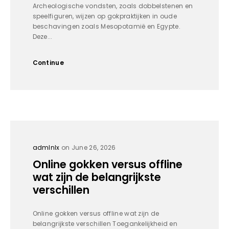
Archeologische vondsten, zoals dobbelstenen en
speelfiguren, wijzen op gokpraktijken in oude
beschavingen zoals Mesopotamië en Egypte.
Deze...
Continue
admlnlx
on June 26, 2026
Online gokken versus offline
wat zijn de belangrijkste
verschillen
Online gokken versus offline wat zijn de
belangrijkste verschillen Toegankelijkheid en