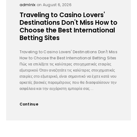
admlnlx
on August 6, 2026
Traveling to Casino Lovers'
Destinations Don't Miss How to
Choose the Best International
Betting Sites
Traveling to Casino Lovers' Destinations Don't Miss
How to Choose the Best International Betting Sites
Πώς να επιλέξετε τις καλύτερες στοιχηματικές εταιρίες
εξωτερικού Όταν αναζητάτε τις καλύτερες στοιχηματικές
εταιρίες στο εξωτερικό, είναι σημαντικό να έχετε κατά νου
αρκετές βασικές παραμέτρους που θα διασφαλίσουν την
ασφάλεια και την ευχάριστη εμπειρία σας....
Continue