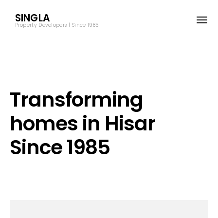
SINGLA
Property Developers | Since 1985
Transforming
homes in Hisar
Since 1985