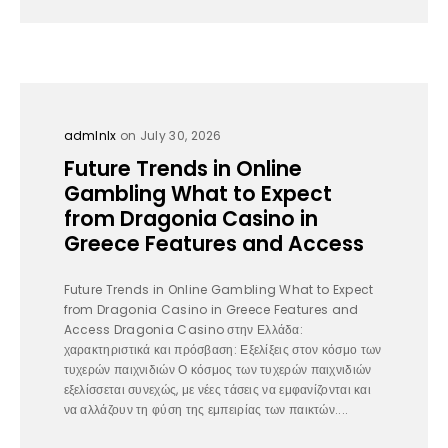
admlnlx
on July 30, 2026
Future Trends in Online
Gambling What to Expect
from Dragonia Casino in
Greece Features and Access
Future Trends in Online Gambling What to Expect
from Dragonia Casino in Greece Features and
Access Dragonia Casino στην Ελλάδα:
χαρακτηριστικά και πρόσβαση: Εξελίξεις στον κόσμο των
τυχερών παιχνιδιών Ο κόσμος των τυχερών παιχνιδιών
εξελίσσεται συνεχώς, με νέες τάσεις να εμφανίζονται και
να αλλάζουν τη φύση της εμπειρίας των παικτών....