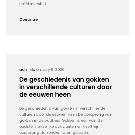
hráči investují...
Continue
admlnlx
on July 9, 2026
De geschiedenis van gokken
in verschillende culturen door
de eeuwen heen
De geschiedenis van gokken in verschillende
culturen door de eeuwen heen De oorsprong van
gokken in de oudheid Gokken is een van de
oudste menselijke activiteiten en heeft zijn
oorsprong duizenden jaren geleden.