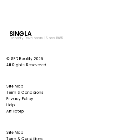
SINGLA
Property Developers | Since 1985
© SPD Reality 2025
All Rights Resevered.
Site Map
Term & Conditions
Privacy Policy
Help
Affiliatep
Site Map
Term & Conditions