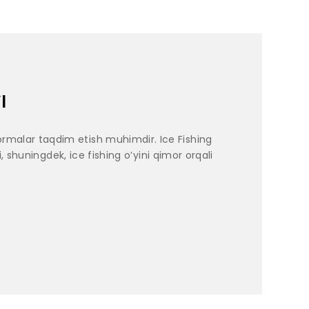
l
tformalar taqdim etish muhimdir. Ice Fishing
di, shuningdek, ice fishing o’yini qimor orqali