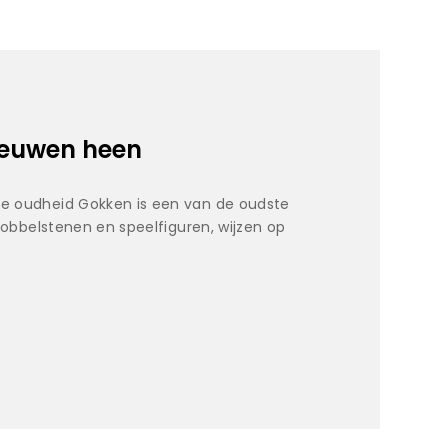
 eeuwen heen
de oudheid Gokken is een van de oudste
dobbelstenen en speelfiguren, wijzen op