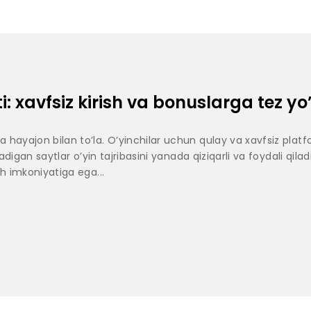
i: xavfsiz kirish va bonuslarga tez yo’
va hayajon bilan to’la. O’yinchilar uchun qulay va xavfsiz pla
 etadigan saytlar o’yin tajribasini yanada qiziqarli va foydali qila
ash imkoniyatiga ega...