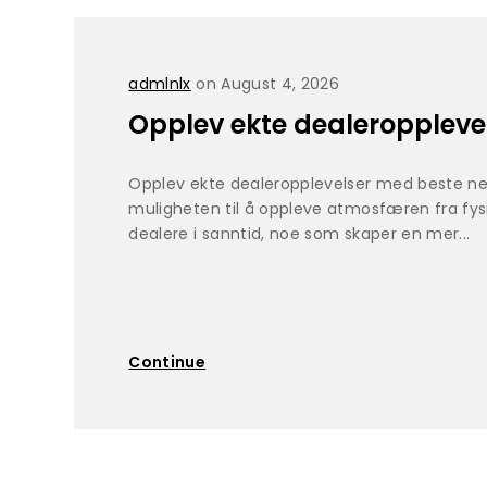
admlnlx
on August 4, 2026
Opplev ekte dealeroppleve
Opplev ekte dealeropplevelser med beste nett 
muligheten til å oppleve atmosfæren fra fys
dealere i sanntid, noe som skaper en mer...
Continue