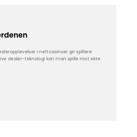
verdenen
leropplevelser i nettcasinoer gir spillere
ive dealer-teknologi kan man spille mot ekte