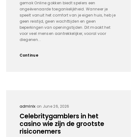
gemak Online gokken biedt spelers een
ongeëvenaarde toegankelijkheid. Wanneer je
speelt vanuit het comfort van je eigen huis, heb je
geen reistijd, geen wachttijden en geen
beperkingen van openingstijden. Dit maakt het
voor veel mensen aantrekkelijker, vooral voor
diegenen...
Continue
admlnlx
on June 26, 2026
Celebritygamblers in het
casino wie zijn de grootste
risiconemers