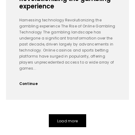
experience
Harnessing technology Revolutionizing the
gambling experience The Rise of Online Gambling
Technology The gambling landscape has
undergone a significant transformation over the
past decade, driven largely by advancements in
technology. Online casinos and sports betting
platforms have surged in popularity, offering
players unprecedented access to a wide array of
games...
Continue
Load more